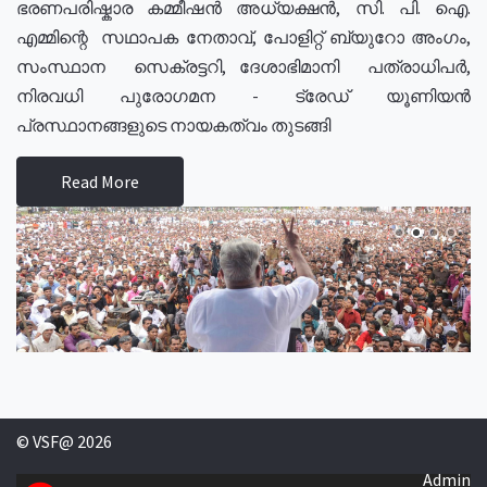
ഭരണപരിഷ്കാര കമ്മീഷൻ അധ്യക്ഷൻ, സി. പി. ഐ.
എമ്മിന്റെ സഥാപക നേതാവ്, പോളിറ്റ് ബ്യുറോ അംഗം,
സംസ്ഥാന സെക്രട്ടറി, ദേശാഭിമാനി പത്രാധിപർ,
നിരവധി പുരോഗമന - ട്രേഡ് യൂണിയൻ
പ്രസ്ഥാനങ്ങളുടെ നായകത്വം തുടങ്ങി
Read More
© VSF@ 2026
Admin