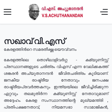
സഖാവ് വി.എസ്
കേരളത്തിൻറെ സമരതീക്ഷ്ണ യൌവ്വനം
കേരളത്തിലെ തൊഴിലാളിവർഗ്ഗ - കമ്യൂണിസ്റ്റ്
പ്രസ്ഥാനങ്ങളുടെ ചരിത്രം വിഎസ് എന്ന വേലിക്കകത്ത്
ശങ്കരൻ അച്യുതാനന്ദൻ ജീവിതചരിത്രം കൂടിയാണ്.
ജനകീയ രാഷ്ട്രീയ നേതാവും ജനപക്ഷ
രാഷ്ട്രീയപ്രവർത്തകനും ഇന്ത്യയിലെ ജീവിച്ചിരിക്കുന്ന
ഏറ്റവും തലമുതിർന്ന കമ്യൂണിസ്റ്റ് നേതാവുമാണ്
അദ്ദേഹം. കേരള സംസ്ഥാനത്തിന്റെ മുഖ്യമന്ത്രി ,
പ്രതിപക്ഷനേതാവ്, നിയമസഭാ സാമാജികൻ,