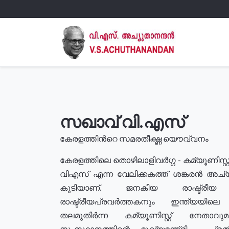
സഖാവ് വി.എസ്
കേരളത്തിൻറെ സമരതീക്ഷ്ണ യൌവ്വനം
കേരളത്തിലെ തൊഴിലാളിവർഗ്ഗ - കമ്യൂണിസ്റ്റ
വിഎസ് എന്ന വേലിക്കകത്ത് ശങ്കരൻ അച്
കൂടിയാണ്. ജനകീയ രാഷ്ട്രീ
രാഷ്ട്രീയപ്രവർത്തകനും ഇന്ത്യയിലെ ജീ
തലമുതിർന്ന കമ്യൂണിസ്റ്റ് നേതാവ
സംസ്ഥാനത്തിന്റെ മുഖ്യമന്ത്രി , പ്