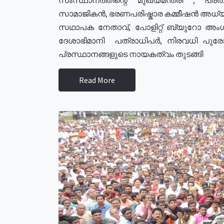
സാമാജികൻ, ഭരണപരിഷ്കാര കമ്മീഷൻ അധ്യക്
സഥാപക നേതാവ്, പോളിറ്റ് ബ്യുറോ അംഗ
ദേശാഭിമാനി പത്രാധിപർ, നിരവധി പു
പ്രസ്ഥാനങ്ങളുടെ നായകത്വം തുടങ്ങി
Read More