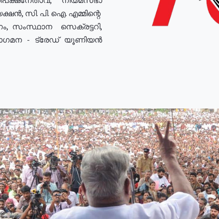
ഷൻ, സി. പി. ഐ. എമ്മിന്റെ
ം, സംസ്ഥാന സെക്രട്ടറി,
രോഗമന - ട്രേഡ് യൂണിയൻ