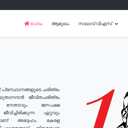
ഹോം
ആമുഖം
സഖാവ് വിഎസ്
് പ്രസ്ഥാനങ്ങളുടെ ചരിത്രം
യുതാനന്ദൻ ജീവിതചരിത്രം
യ നേതാവും ജനപക്ഷ
വിച്ചിരിക്കുന്ന ഏറ്റവും
ുമാണ് അദ്ദേഹം. കേരള
രതിപക്ഷനേതാവ്, നിയമസഭാ