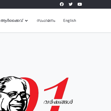
ആർക്കൈവ്
സംഗമനം
English