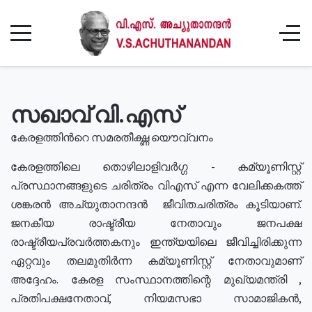
സഖാവ് വി.എസ്
കേരളത്തിൻറെ സമരതീക്ഷ്ണ യൌവ്വനം
കേരളത്തിലെ തൊഴിലാളിവർഗ്ഗ - കമ്യൂണിസ്റ്റ്
പ്രസ്ഥാനങ്ങളുടെ ചരിത്രം വിഎസ് എന്ന വേലിക്കകത്ത്
ശങ്കരൻ അച്യുതാനന്ദൻ ജീവിതചരിത്രം കൂടിയാണ്.
ജനകീയ രാഷ്ട്രീയ നേതാവും ജനപക്ഷ
രാഷ്ട്രീയപ്രവർത്തകനും ഇന്ത്യയിലെ ജീവിച്ചിരിക്കുന്ന
ഏറ്റവും തലമുതിർന്ന കമ്യൂണിസ്റ്റ് നേതാവുമാണ്
അദ്ദേഹം. കേരള സംസ്ഥാനത്തിന്റെ മുഖ്യമന്ത്രി ,
പ്രതിപക്ഷനേതാവ്, നിയമസഭാ സാമാജികൻ,