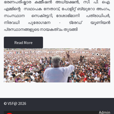
ഭരണപരിഷ്കാര കമ്മീഷൻ അധ്യക്ഷൻ, സി. പി. ഐ.
എമ്മിന്റെ സഥാപക നേതാവ്, പോളിറ്റ് ബ്യുറോ അംഗം,
സംസ്ഥാന സെക്രട്ടറി, ദേശാഭിമാനി പത്രാധിപർ,
നിരവധി പുരോഗമന - ട്രേഡ് യൂണിയൻ
പ്രസ്ഥാനങ്ങളുടെ നായകത്വം തുടങ്ങി
Read More
© VSF@ 2026
Admin