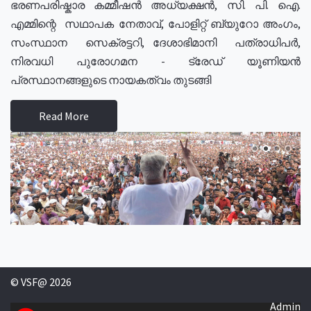
ഭരണപരിഷ്കാര കമ്മീഷൻ അധ്യക്ഷൻ, സി. പി. ഐ.
എമ്മിന്റെ സഥാപക നേതാവ്, പോളിറ്റ് ബ്യുറോ അംഗം,
സംസ്ഥാന സെക്രട്ടറി, ദേശാഭിമാനി പത്രാധിപർ,
നിരവധി പുരോഗമന - ട്രേഡ് യൂണിയൻ
പ്രസ്ഥാനങ്ങളുടെ നായകത്വം തുടങ്ങി
Read More
© VSF@ 2026
Admin