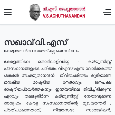
സഖാവ് വി.എസ്
കേരളത്തിൻറെ സമരതീക്ഷ്ണ യൌവ്വനം
കേരളത്തിലെ തൊഴിലാളിവർഗ്ഗ - കമ്യൂണിസ്റ്റ്
പ്രസ്ഥാനങ്ങളുടെ ചരിത്രം വിഎസ് എന്ന വേലിക്കകത്ത്
ശങ്കരൻ അച്യുതാനന്ദൻ ജീവിതചരിത്രം കൂടിയാണ്.
ജനകീയ രാഷ്ട്രീയ നേതാവും ജനപക്ഷ
രാഷ്ട്രീയപ്രവർത്തകനും ഇന്ത്യയിലെ ജീവിച്ചിരിക്കുന്ന
ഏറ്റവും തലമുതിർന്ന കമ്യൂണിസ്റ്റ് നേതാവുമാണ്
അദ്ദേഹം. കേരള സംസ്ഥാനത്തിന്റെ മുഖ്യമന്ത്രി ,
പ്രതിപക്ഷനേതാവ്, നിയമസഭാ സാമാജികൻ,