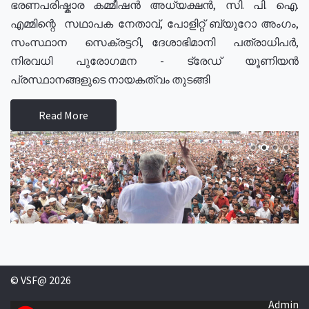
ഭരണപരിഷ്കാര കമ്മീഷൻ അധ്യക്ഷൻ, സി. പി. ഐ.
എമ്മിന്റെ സഥാപക നേതാവ്, പോളിറ്റ് ബ്യുറോ അംഗം,
സംസ്ഥാന സെക്രട്ടറി, ദേശാഭിമാനി പത്രാധിപർ,
നിരവധി പുരോഗമന - ട്രേഡ് യൂണിയൻ
പ്രസ്ഥാനങ്ങളുടെ നായകത്വം തുടങ്ങി
Read More
© VSF@ 2026
Admin