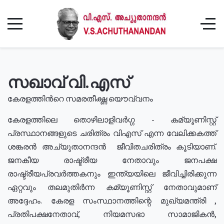
സഖാവ് വി.എസ്
കേരളത്തിൻറെ സമരതീക്ഷ്ണ യൌവ്വനം
കേരളത്തിലെ തൊഴിലാളിവർഗ്ഗ - കമ്യൂണിസ്റ്റ്
പ്രസ്ഥാനങ്ങളുടെ ചരിത്രം വിഎസ് എന്ന വേലിക്കകത്ത്
ശങ്കരൻ അച്യുതാനന്ദൻ ജീവിതചരിത്രം കൂടിയാണ്.
ജനകീയ രാഷ്ട്രീയ നേതാവും ജനപക്ഷ
രാഷ്ട്രീയപ്രവർത്തകനും ഇന്ത്യയിലെ ജീവിച്ചിരിക്കുന്ന
ഏറ്റവും തലമുതിർന്ന കമ്യൂണിസ്റ്റ് നേതാവുമാണ്
അദ്ദേഹം. കേരള സംസ്ഥാനത്തിന്റെ മുഖ്യമന്ത്രി ,
പ്രതിപക്ഷനേതാവ്, നിയമസഭാ സാമാജികൻ,