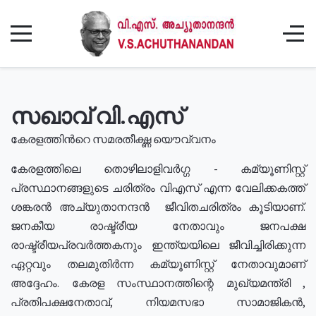
സഖാവ് വി.എസ്
കേരളത്തിൻറെ സമരതീക്ഷ്ണ യൌവ്വനം
കേരളത്തിലെ തൊഴിലാളിവർഗ്ഗ - കമ്യൂണിസ്റ്റ്
പ്രസ്ഥാനങ്ങളുടെ ചരിത്രം വിഎസ് എന്ന വേലിക്കകത്ത്
ശങ്കരൻ അച്യുതാനന്ദൻ ജീവിതചരിത്രം കൂടിയാണ്.
ജനകീയ രാഷ്ട്രീയ നേതാവും ജനപക്ഷ
രാഷ്ട്രീയപ്രവർത്തകനും ഇന്ത്യയിലെ ജീവിച്ചിരിക്കുന്ന
ഏറ്റവും തലമുതിർന്ന കമ്യൂണിസ്റ്റ് നേതാവുമാണ്
അദ്ദേഹം. കേരള സംസ്ഥാനത്തിന്റെ മുഖ്യമന്ത്രി ,
പ്രതിപക്ഷനേതാവ്, നിയമസഭാ സാമാജികൻ,