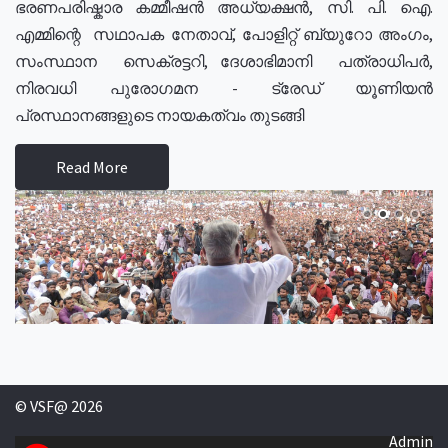
ഭരണപരിഷ്കാര കമ്മീഷൻ അധ്യക്ഷൻ, സി. പി. ഐ.
എമ്മിന്റെ സഥാപക നേതാവ്, പോളിറ്റ് ബ്യുറോ അംഗം,
സംസ്ഥാന സെക്രട്ടറി, ദേശാഭിമാനി പത്രാധിപർ,
നിരവധി പുരോഗമന - ട്രേഡ് യൂണിയൻ
പ്രസ്ഥാനങ്ങളുടെ നായകത്വം തുടങ്ങി
Read More
© VSF@ 2026
Admin