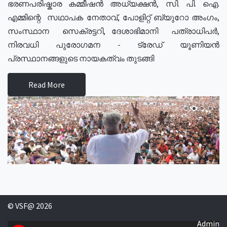
ഭരണപരിഷ്കാര കമ്മീഷൻ അധ്യക്ഷൻ, സി. പി. ഐ.
എമ്മിന്റെ സഥാപക നേതാവ്, പോളിറ്റ് ബ്യുറോ അംഗം,
സംസ്ഥാന സെക്രട്ടറി, ദേശാഭിമാനി പത്രാധിപർ,
നിരവധി പുരോഗമന - ട്രേഡ് യൂണിയൻ
പ്രസ്ഥാനങ്ങളുടെ നായകത്വം തുടങ്ങി
Read More
© VSF@ 2026
Admin