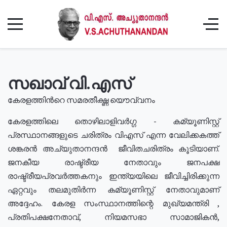
സഖാവ് വി.എസ്
കേരളത്തിൻറെ സമരതീക്ഷ്ണ യൌവ്വനം
കേരളത്തിലെ തൊഴിലാളിവർഗ്ഗ - കമ്യൂണിസ്റ്റ്
പ്രസ്ഥാനങ്ങളുടെ ചരിത്രം വിഎസ് എന്ന വേലിക്കകത്ത്
ശങ്കരൻ അച്യുതാനന്ദൻ ജീവിതചരിത്രം കൂടിയാണ്.
ജനകീയ രാഷ്ട്രീയ നേതാവും ജനപക്ഷ
രാഷ്ട്രീയപ്രവർത്തകനും ഇന്ത്യയിലെ ജീവിച്ചിരിക്കുന്ന
ഏറ്റവും തലമുതിർന്ന കമ്യൂണിസ്റ്റ് നേതാവുമാണ്
അദ്ദേഹം. കേരള സംസ്ഥാനത്തിന്റെ മുഖ്യമന്ത്രി ,
പ്രതിപക്ഷനേതാവ്, നിയമസഭാ സാമാജികൻ,