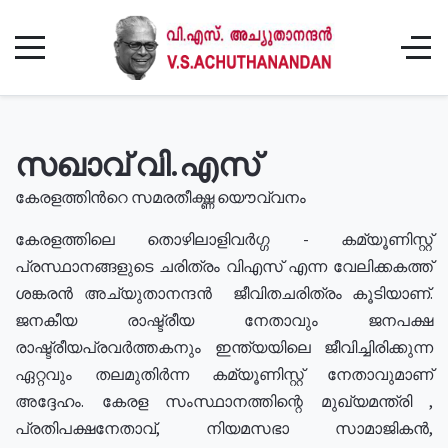
സഖാവ് വി.എസ്
കേരളത്തിൻറെ സമരതീക്ഷ്ണ യൌവ്വനം
കേരളത്തിലെ തൊഴിലാളിവർഗ്ഗ - കമ്യൂണിസ്റ്റ്
പ്രസ്ഥാനങ്ങളുടെ ചരിത്രം വിഎസ് എന്ന വേലിക്കകത്ത്
ശങ്കരൻ അച്യുതാനന്ദൻ ജീവിതചരിത്രം കൂടിയാണ്.
ജനകീയ രാഷ്ട്രീയ നേതാവും ജനപക്ഷ
രാഷ്ട്രീയപ്രവർത്തകനും ഇന്ത്യയിലെ ജീവിച്ചിരിക്കുന്ന
ഏറ്റവും തലമുതിർന്ന കമ്യൂണിസ്റ്റ് നേതാവുമാണ്
അദ്ദേഹം. കേരള സംസ്ഥാനത്തിന്റെ മുഖ്യമന്ത്രി ,
പ്രതിപക്ഷനേതാവ്, നിയമസഭാ സാമാജികൻ,