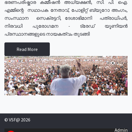
ഭരണപരിഷ്കാര കമ്മീഷൻ അധ്യക്ഷൻ, സി. പി. ഐ.
എമ്മിന്റെ സഥാപക നേതാവ്, പോളിറ്റ് ബ്യുറോ അംഗം,
സംസ്ഥാന സെക്രട്ടറി, ദേശാഭിമാനി പത്രാധിപർ,
നിരവധി പുരോഗമന - ട്രേഡ് യൂണിയൻ
പ്രസ്ഥാനങ്ങളുടെ നായകത്വം തുടങ്ങി
Read More
© VSF@ 2026
Admin