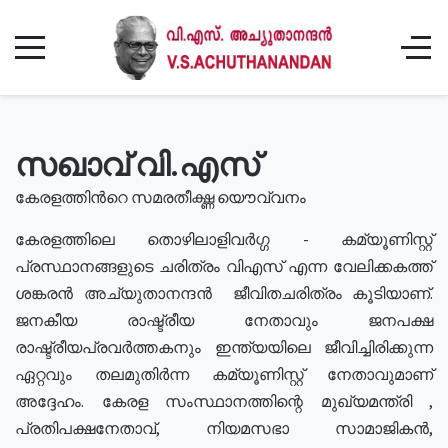
സഖാവ് വി.എസ്
കേരളത്തിൻറെ സമരതീക്ഷ്ണ യൌവ്വനം
കേരളത്തിലെ തൊഴിലാളിവർഗ്ഗ - കമ്യൂണിസ്റ്റ്
പ്രസ്ഥാനങ്ങളുടെ ചരിത്രം വിഎസ് എന്ന വേലിക്കകത്ത്
ശങ്കരൻ അച്യുതാനന്ദൻ ജീവിതചരിത്രം കൂടിയാണ്.
ജനകീയ രാഷ്ട്രീയ നേതാവും ജനപക്ഷ
രാഷ്ട്രീയപ്രവർത്തകനും ഇന്ത്യയിലെ ജീവിച്ചിരിക്കുന്ന
ഏറ്റവും തലമുതിർന്ന കമ്യൂണിസ്റ്റ് നേതാവുമാണ്
അദ്ദേഹം. കേരള സംസ്ഥാനത്തിന്റെ മുഖ്യമന്ത്രി ,
പ്രതിപക്ഷനേതാവ്, നിയമസഭാ സാമാജികൻ,