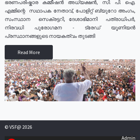
ഭരണപരിഷ്കാര കമ്മീഷൻ അധ്യക്ഷൻ, സി. പി. ഐ.
എമ്മിന്റെ സഥാപക നേതാവ്, പോളിറ്റ് ബ്യുറോ അംഗം,
സംസ്ഥാന സെക്രട്ടറി, ദേശാഭിമാനി പത്രാധിപർ,
നിരവധി പുരോഗമന - ട്രേഡ് യൂണിയൻ
പ്രസ്ഥാനങ്ങളുടെ നായകത്വം തുടങ്ങി
Read More
© VSF@ 2026
Admin