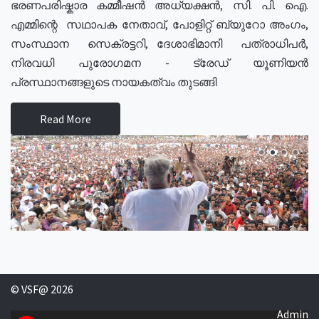
ഭരണപരിഷ്കാര കമ്മീഷൻ അധ്യക്ഷൻ, സി. പി. ഐ.
എമ്മിന്റെ സഥാപക നേതാവ്, പോളിറ്റ് ബ്യുറോ അംഗം,
സംസ്ഥാന സെക്രട്ടറി, ദേശാഭിമാനി പത്രാധിപർ,
നിരവധി പുരോഗമന - ട്രേഡ് യൂണിയൻ
പ്രസ്ഥാനങ്ങളുടെ നായകത്വം തുടങ്ങി
Read More
© VSF@ 2026
Admin