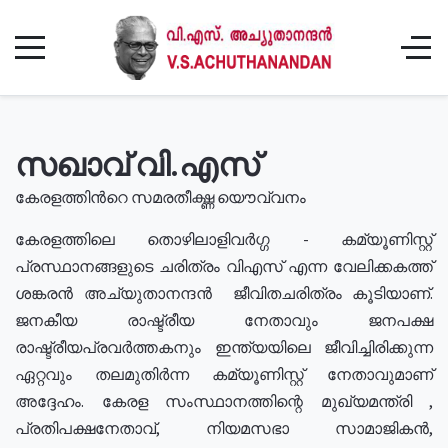
സഖാവ് വി.എസ്
കേരളത്തിൻറെ സമരതീക്ഷ്ണ യൌവ്വനം
കേരളത്തിലെ തൊഴിലാളിവർഗ്ഗ - കമ്യൂണിസ്റ്റ്
പ്രസ്ഥാനങ്ങളുടെ ചരിത്രം വിഎസ് എന്ന വേലിക്കകത്ത്
ശങ്കരൻ അച്യുതാനന്ദൻ ജീവിതചരിത്രം കൂടിയാണ്.
ജനകീയ രാഷ്ട്രീയ നേതാവും ജനപക്ഷ
രാഷ്ട്രീയപ്രവർത്തകനും ഇന്ത്യയിലെ ജീവിച്ചിരിക്കുന്ന
ഏറ്റവും തലമുതിർന്ന കമ്യൂണിസ്റ്റ് നേതാവുമാണ്
അദ്ദേഹം. കേരള സംസ്ഥാനത്തിന്റെ മുഖ്യമന്ത്രി ,
പ്രതിപക്ഷനേതാവ്, നിയമസഭാ സാമാജികൻ,