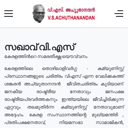
സഖാവ് വി.എസ്
കേരളത്തിൻറെ സമരതീക്ഷ്ണ യൌവ്വനം
കേരളത്തിലെ തൊഴിലാളിവർഗ്ഗ - കമ്യൂണിസ്റ്റ്
പ്രസ്ഥാനങ്ങളുടെ ചരിത്രം വിഎസ് എന്ന വേലിക്കകത്ത്
ശങ്കരൻ അച്യുതാനന്ദൻ ജീവിതചരിത്രം കൂടിയാണ്.
ജനകീയ രാഷ്ട്രീയ നേതാവും ജനപക്ഷ
രാഷ്ട്രീയപ്രവർത്തകനും ഇന്ത്യയിലെ ജീവിച്ചിരിക്കുന്ന
ഏറ്റവും തലമുതിർന്ന കമ്യൂണിസ്റ്റ് നേതാവുമാണ്
അദ്ദേഹം. കേരള സംസ്ഥാനത്തിന്റെ മുഖ്യമന്ത്രി ,
പ്രതിപക്ഷനേതാവ്, നിയമസഭാ സാമാജികൻ,