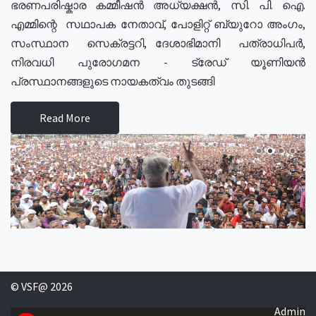
ഭരണപരിഷ്കാര കമ്മീഷൻ അധ്യക്ഷൻ, സി. പി. ഐ.
എമ്മിന്റെ സഥാപക നേതാവ്, പോളിറ്റ് ബ്യുറോ അംഗം,
സംസ്ഥാന സെക്രട്ടറി, ദേശാഭിമാനി പത്രാധിപർ,
നിരവധി പുരോഗമന - ട്രേഡ് യൂണിയൻ
പ്രസ്ഥാനങ്ങളുടെ നായകത്വം തുടങ്ങി
Read More
© VSF@ 2026
Admin