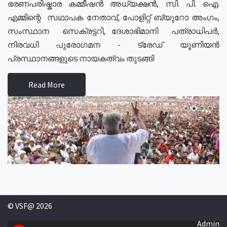
ഭരണപരിഷ്കാര കമ്മീഷൻ അധ്യക്ഷൻ, സി. പി. ഐ.
എമ്മിന്റെ സഥാപക നേതാവ്, പോളിറ്റ് ബ്യുറോ അംഗം,
സംസ്ഥാന സെക്രട്ടറി, ദേശാഭിമാനി പത്രാധിപർ,
നിരവധി പുരോഗമന - ട്രേഡ് യൂണിയൻ
പ്രസ്ഥാനങ്ങളുടെ നായകത്വം തുടങ്ങി
Read More
© VSF@ 2026
Admin