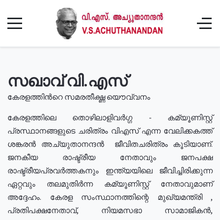
സഖാവ് വി.എസ്
കേരളത്തിൻറെ സമരതീക്ഷ്ണ യൌവ്വനം
കേരളത്തിലെ തൊഴിലാളിവർഗ്ഗ - കമ്യൂണിസ്റ്റ്
പ്രസ്ഥാനങ്ങളുടെ ചരിത്രം വിഎസ് എന്ന വേലിക്കകത്ത്
ശങ്കരൻ അച്യുതാനന്ദൻ ജീവിതചരിത്രം കൂടിയാണ്.
ജനകീയ രാഷ്ട്രീയ നേതാവും ജനപക്ഷ
രാഷ്ട്രീയപ്രവർത്തകനും ഇന്ത്യയിലെ ജീവിച്ചിരിക്കുന്ന
ഏറ്റവും തലമുതിർന്ന കമ്യൂണിസ്റ്റ് നേതാവുമാണ്
അദ്ദേഹം. കേരള സംസ്ഥാനത്തിന്റെ മുഖ്യമന്ത്രി ,
പ്രതിപക്ഷനേതാവ്, നിയമസഭാ സാമാജികൻ,