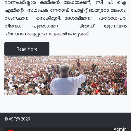
ഭരണപരിഷ്കാര കമ്മീഷൻ അധ്യക്ഷൻ, സി. പി. ഐ.
എമ്മിന്റെ സഥാപക നേതാവ്, പോളിറ്റ് ബ്യുറോ അംഗം,
സംസ്ഥാന സെക്രട്ടറി, ദേശാഭിമാനി പത്രാധിപർ,
നിരവധി പുരോഗമന - ട്രേഡ് യൂണിയൻ
പ്രസ്ഥാനങ്ങളുടെ നായകത്വം തുടങ്ങി
Read More
© VSF@ 2026
Admin