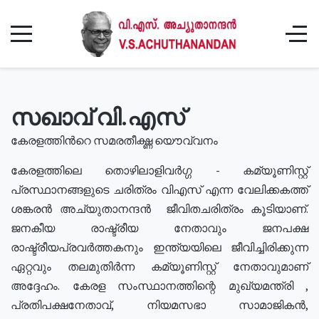
സഖാവ് വി.എസ്
കേരളത്തിൻറെ സമരതീക്ഷ്ണ യൌവ്വനം
കേരളത്തിലെ തൊഴിലാളിവർഗ്ഗ - കമ്യൂണിസ്റ്റ്
പ്രസ്ഥാനങ്ങളുടെ ചരിത്രം വിഎസ് എന്ന വേലിക്കകത്ത്
ശങ്കരൻ അച്യുതാനന്ദൻ ജീവിതചരിത്രം കൂടിയാണ്.
ജനകീയ രാഷ്ട്രീയ നേതാവും ജനപക്ഷ
രാഷ്ട്രീയപ്രവർത്തകനും ഇന്ത്യയിലെ ജീവിച്ചിരിക്കുന്ന
ഏറ്റവും തലമുതിർന്ന കമ്യൂണിസ്റ്റ് നേതാവുമാണ്
അദ്ദേഹം. കേരള സംസ്ഥാനത്തിന്റെ മുഖ്യമന്ത്രി ,
പ്രതിപക്ഷനേതാവ്, നിയമസഭാ സാമാജികൻ,