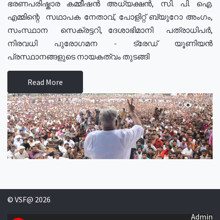
ഭരണപരിഷ്കാര കമ്മീഷൻ അധ്യക്ഷൻ, സി. പി. ഐ.
എമ്മിന്റെ സഥാപക നേതാവ്, പോളിറ്റ് ബ്യുറോ അംഗം,
സംസ്ഥാന സെക്രട്ടറി, ദേശാഭിമാനി പത്രാധിപർ,
നിരവധി പുരോഗമന - ട്രേഡ് യൂണിയൻ
പ്രസ്ഥാനങ്ങളുടെ നായകത്വം തുടങ്ങി
Read More
© VSF@ 2026
Admin