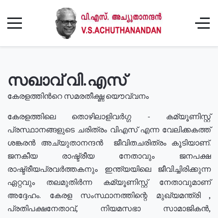
സഖാവ് വി.എസ്
കേരളത്തിൻറെ സമരതീക്ഷ്ണ യൌവ്വനം
കേരളത്തിലെ തൊഴിലാളിവർഗ്ഗ - കമ്യൂണിസ്റ്റ്
പ്രസ്ഥാനങ്ങളുടെ ചരിത്രം വിഎസ് എന്ന വേലിക്കകത്ത്
ശങ്കരൻ അച്യുതാനന്ദൻ ജീവിതചരിത്രം കൂടിയാണ്.
ജനകീയ രാഷ്ട്രീയ നേതാവും ജനപക്ഷ
രാഷ്ട്രീയപ്രവർത്തകനും ഇന്ത്യയിലെ ജീവിച്ചിരിക്കുന്ന
ഏറ്റവും തലമുതിർന്ന കമ്യൂണിസ്റ്റ് നേതാവുമാണ്
അദ്ദേഹം. കേരള സംസ്ഥാനത്തിന്റെ മുഖ്യമന്ത്രി ,
പ്രതിപക്ഷനേതാവ്, നിയമസഭാ സാമാജികൻ,