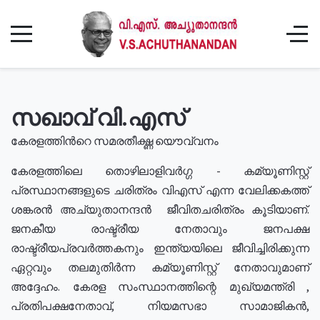
സഖാവ് വി.എസ്
കേരളത്തിൻറെ സമരതീക്ഷ്ണ യൌവ്വനം
കേരളത്തിലെ തൊഴിലാളിവർഗ്ഗ - കമ്യൂണിസ്റ്റ്
പ്രസ്ഥാനങ്ങളുടെ ചരിത്രം വിഎസ് എന്ന വേലിക്കകത്ത്
ശങ്കരൻ അച്യുതാനന്ദൻ ജീവിതചരിത്രം കൂടിയാണ്.
ജനകീയ രാഷ്ട്രീയ നേതാവും ജനപക്ഷ
രാഷ്ട്രീയപ്രവർത്തകനും ഇന്ത്യയിലെ ജീവിച്ചിരിക്കുന്ന
ഏറ്റവും തലമുതിർന്ന കമ്യൂണിസ്റ്റ് നേതാവുമാണ്
അദ്ദേഹം. കേരള സംസ്ഥാനത്തിന്റെ മുഖ്യമന്ത്രി ,
പ്രതിപക്ഷനേതാവ്, നിയമസഭാ സാമാജികൻ,