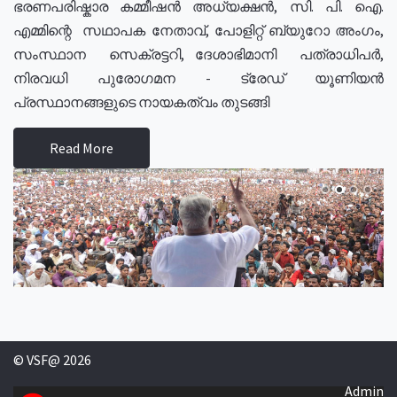
ഭരണപരിഷ്കാര കമ്മീഷൻ അധ്യക്ഷൻ, സി. പി. ഐ.
എമ്മിന്റെ സഥാപക നേതാവ്, പോളിറ്റ് ബ്യുറോ അംഗം,
സംസ്ഥാന സെക്രട്ടറി, ദേശാഭിമാനി പത്രാധിപർ,
നിരവധി പുരോഗമന - ട്രേഡ് യൂണിയൻ
പ്രസ്ഥാനങ്ങളുടെ നായകത്വം തുടങ്ങി
Read More
© VSF@ 2026
Admin