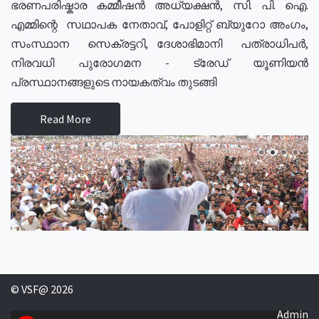
ഭരണപരിഷ്കാര കമ്മീഷൻ അധ്യക്ഷൻ, സി. പി. ഐ.
എമ്മിന്റെ സഥാപക നേതാവ്, പോളിറ്റ് ബ്യുറോ അംഗം,
സംസ്ഥാന സെക്രട്ടറി, ദേശാഭിമാനി പത്രാധിപർ,
നിരവധി പുരോഗമന - ട്രേഡ് യൂണിയൻ
പ്രസ്ഥാനങ്ങളുടെ നായകത്വം തുടങ്ങി
Read More
© VSF@ 2026
Admin