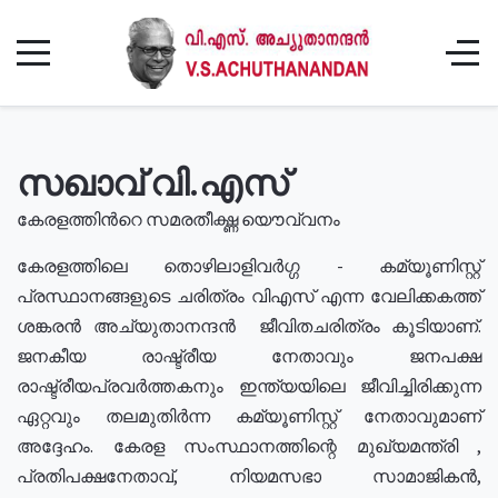
സഖാവ് വി.എസ്
കേരളത്തിൻറെ സമരതീക്ഷ്ണ യൌവ്വനം
കേരളത്തിലെ തൊഴിലാളിവർഗ്ഗ - കമ്യൂണിസ്റ്റ്
പ്രസ്ഥാനങ്ങളുടെ ചരിത്രം വിഎസ് എന്ന വേലിക്കകത്ത്
ശങ്കരൻ അച്യുതാനന്ദൻ ജീവിതചരിത്രം കൂടിയാണ്.
ജനകീയ രാഷ്ട്രീയ നേതാവും ജനപക്ഷ
രാഷ്ട്രീയപ്രവർത്തകനും ഇന്ത്യയിലെ ജീവിച്ചിരിക്കുന്ന
ഏറ്റവും തലമുതിർന്ന കമ്യൂണിസ്റ്റ് നേതാവുമാണ്
അദ്ദേഹം. കേരള സംസ്ഥാനത്തിന്റെ മുഖ്യമന്ത്രി ,
പ്രതിപക്ഷനേതാവ്, നിയമസഭാ സാമാജികൻ,