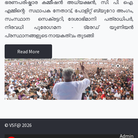
ഭരണപരിഷ്കാര കമ്മീഷൻ അധ്യക്ഷൻ, സി. പി. ഐ.
എമ്മിന്റെ സഥാപക നേതാവ്, പോളിറ്റ് ബ്യുറോ അംഗം,
സംസ്ഥാന സെക്രട്ടറി, ദേശാഭിമാനി പത്രാധിപർ,
നിരവധി പുരോഗമന - ട്രേഡ് യൂണിയൻ
പ്രസ്ഥാനങ്ങളുടെ നായകത്വം തുടങ്ങി
Read More
© VSF@ 2026
Admin