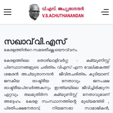
സഖാവ് വി.എസ്
കേരളത്തിൻറെ സമരതീക്ഷ്ണ യൌവ്വനം
കേരളത്തിലെ തൊഴിലാളിവർഗ്ഗ - കമ്യൂണിസ്റ്റ്
പ്രസ്ഥാനങ്ങളുടെ ചരിത്രം വിഎസ് എന്ന വേലിക്കകത്ത്
ശങ്കരൻ അച്യുതാനന്ദൻ ജീവിതചരിത്രം കൂടിയാണ്.
ജനകീയ രാഷ്ട്രീയ നേതാവും ജനപക്ഷ
രാഷ്ട്രീയപ്രവർത്തകനും ഇന്ത്യയിലെ ജീവിച്ചിരിക്കുന്ന
ഏറ്റവും തലമുതിർന്ന കമ്യൂണിസ്റ്റ് നേതാവുമാണ്
അദ്ദേഹം. കേരള സംസ്ഥാനത്തിന്റെ മുഖ്യമന്ത്രി ,
പ്രതിപക്ഷനേതാവ്, നിയമസഭാ സാമാജികൻ,