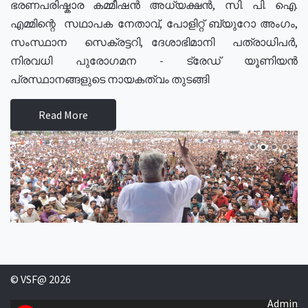
ഭരണപരിഷ്കാര കമ്മീഷൻ അധ്യക്ഷൻ, സി. പി. ഐ.
എമ്മിന്റെ സഥാപക നേതാവ്, പോളിറ്റ് ബ്യുറോ അംഗം,
സംസ്ഥാന സെക്രട്ടറി, ദേശാഭിമാനി പത്രാധിപർ,
നിരവധി പുരോഗമന - ട്രേഡ് യൂണിയൻ
പ്രസ്ഥാനങ്ങളുടെ നായകത്വം തുടങ്ങി
Read More
© VSF@ 2026
Admin