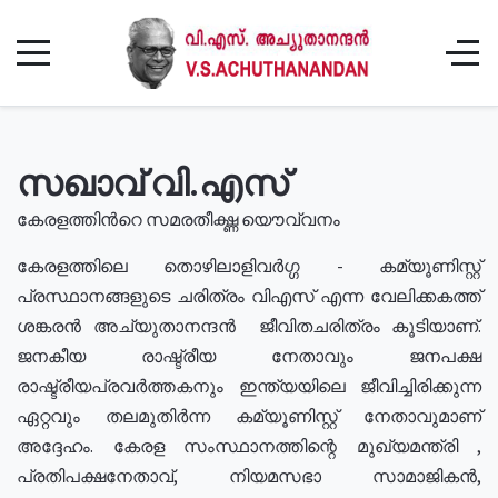
സഖാവ് വി.എസ്
കേരളത്തിൻറെ സമരതീക്ഷ്ണ യൌവ്വനം
കേരളത്തിലെ തൊഴിലാളിവർഗ്ഗ - കമ്യൂണിസ്റ്റ്
പ്രസ്ഥാനങ്ങളുടെ ചരിത്രം വിഎസ് എന്ന വേലിക്കകത്ത്
ശങ്കരൻ അച്യുതാനന്ദൻ ജീവിതചരിത്രം കൂടിയാണ്.
ജനകീയ രാഷ്ട്രീയ നേതാവും ജനപക്ഷ
രാഷ്ട്രീയപ്രവർത്തകനും ഇന്ത്യയിലെ ജീവിച്ചിരിക്കുന്ന
ഏറ്റവും തലമുതിർന്ന കമ്യൂണിസ്റ്റ് നേതാവുമാണ്
അദ്ദേഹം. കേരള സംസ്ഥാനത്തിന്റെ മുഖ്യമന്ത്രി ,
പ്രതിപക്ഷനേതാവ്, നിയമസഭാ സാമാജികൻ,