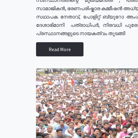
സാമാജികൻ, ഭരണപരിഷ്കാര കമ്മീഷൻ അധ്യക്
സഥാപക നേതാവ്, പോളിറ്റ് ബ്യുറോ അംഗ
ദേശാഭിമാനി പത്രാധിപർ, നിരവധി പു
പ്രസ്ഥാനങ്ങളുടെ നായകത്വം തുടങ്ങി
Read More