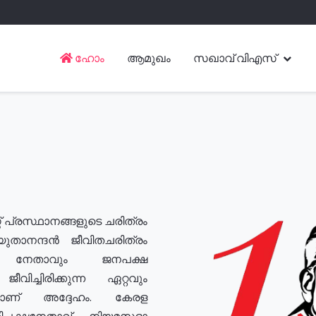
ഹോം
ആമുഖം
സഖാവ് വിഎസ്
് പ്രസ്ഥാനങ്ങളുടെ ചരിത്രം
യുതാനന്ദൻ ജീവിതചരിത്രം
യ നേതാവും ജനപക്ഷ
വിച്ചിരിക്കുന്ന ഏറ്റവും
ുമാണ് അദ്ദേഹം. കേരള
രതിപക്ഷനേതാവ്, നിയമസഭാ