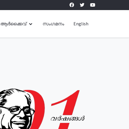
ആർക്കൈവ്
സംഗമനം
English