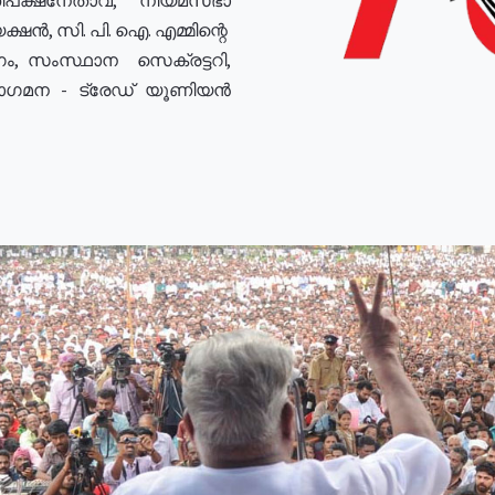
ഷൻ, സി. പി. ഐ. എമ്മിന്റെ
ം, സംസ്ഥാന സെക്രട്ടറി,
രോഗമന - ട്രേഡ് യൂണിയൻ