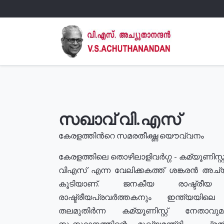
സഖാവ് വി.എസ്
കേരളത്തിൻറെ സമരതീക്ഷ്ണ യൌവ്വനം
കേരളത്തിലെ തൊഴിലാളിവർഗ്ഗ - കമ്യൂണിസ്റ്റ
വിഎസ് എന്ന വേലിക്കകത്ത് ശങ്കരൻ അച്
കൂടിയാണ്. ജനകീയ രാഷ്ട്രീ
രാഷ്ട്രീയപ്രവർത്തകനും ഇന്ത്യയിലെ ജീ
തലമുതിർന്ന കമ്യൂണിസ്റ്റ് നേതാവ
സംസ്ഥാനത്തിന്റെ മുഖ്യമന്ത്രി , പ്