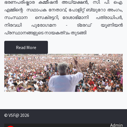
ഭരണപരിഷ്കാര കമ്മീഷൻ അധ്യക്ഷൻ, സി. പി. ഐ.
എമ്മിന്റെ സഥാപക നേതാവ്, പോളിറ്റ് ബ്യുറോ അംഗം,
സംസ്ഥാന സെക്രട്ടറി, ദേശാഭിമാനി പത്രാധിപർ,
നിരവധി പുരോഗമന - ട്രേഡ് യൂണിയൻ
പ്രസ്ഥാനങ്ങളുടെ നായകത്വം തുടങ്ങി
Read More
© VSF@ 2026
Admin