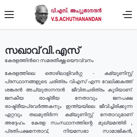
സഖാവ് വി.എസ്
കേരളത്തിൻറെ സമരതീക്ഷ്ണ യൌവ്വനം
കേരളത്തിലെ തൊഴിലാളിവർഗ്ഗ - കമ്യൂണിസ്റ്റ്
പ്രസ്ഥാനങ്ങളുടെ ചരിത്രം വിഎസ് എന്ന വേലിക്കകത്ത്
ശങ്കരൻ അച്യുതാനന്ദൻ ജീവിതചരിത്രം കൂടിയാണ്.
ജനകീയ രാഷ്ട്രീയ നേതാവും ജനപക്ഷ
രാഷ്ട്രീയപ്രവർത്തകനും ഇന്ത്യയിലെ ജീവിച്ചിരിക്കുന്ന
ഏറ്റവും തലമുതിർന്ന കമ്യൂണിസ്റ്റ് നേതാവുമാണ്
അദ്ദേഹം. കേരള സംസ്ഥാനത്തിന്റെ മുഖ്യമന്ത്രി ,
പ്രതിപക്ഷനേതാവ്, നിയമസഭാ സാമാജികൻ,