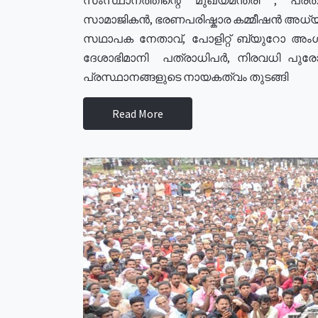
സാമാജികൻ, ഭരണപരിഷ്കാര കമ്മീഷൻ അധ്യക്
സഥാപക നേതാവ്, പോളിറ്റ് ബ്യുറോ അംഗ
ദേശാഭിമാനി പത്രാധിപർ, നിരവധി പു
പ്രസ്ഥാനങ്ങളുടെ നായകത്വം തുടങ്ങി
Read More