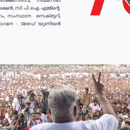
ഷൻ, സി. പി. ഐ. എമ്മിന്റെ
ം, സംസ്ഥാന സെക്രട്ടറി,
രോഗമന - ട്രേഡ് യൂണിയൻ