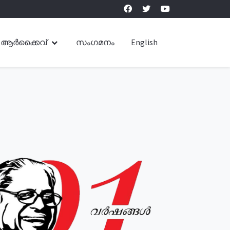
ആർക്കൈവ്
സംഗമനം
English