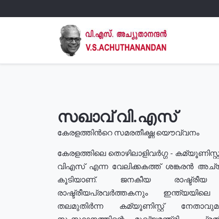
സഖാവ് വി.എസ്
കേരളത്തിൻറെ സമരതീക്ഷ്ണ യൌവ്വനം
കേരളത്തിലെ തൊഴിലാളിവർഗ്ഗ - കമ്യൂണിസ്റ്റ
വിഎസ് എന്ന വേലിക്കകത്ത് ശങ്കരൻ അച്
കൂടിയാണ്. ജനകീയ രാഷ്ട്രീ
രാഷ്ട്രീയപ്രവർത്തകനും ഇന്ത്യയിലെ ജീ
തലമുതിർന്ന കമ്യൂണിസ്റ്റ് നേതാവ
സംസ്ഥാനത്തിന്റെ മുഖ്യമന്ത്രി , പ്