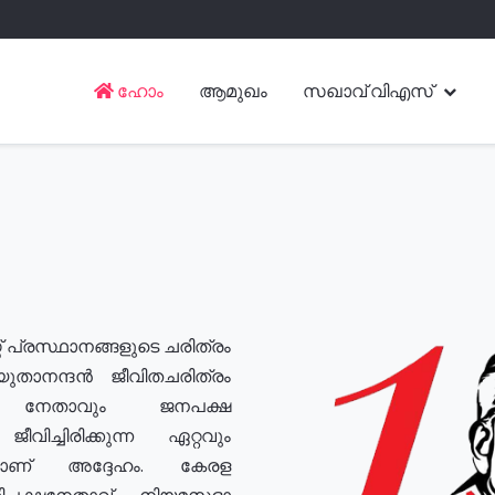
ഹോം
ആമുഖം
സഖാവ് വിഎസ്
് പ്രസ്ഥാനങ്ങളുടെ ചരിത്രം
യുതാനന്ദൻ ജീവിതചരിത്രം
യ നേതാവും ജനപക്ഷ
വിച്ചിരിക്കുന്ന ഏറ്റവും
ുമാണ് അദ്ദേഹം. കേരള
രതിപക്ഷനേതാവ്, നിയമസഭാ