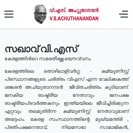
സഖാവ് വി.എസ്
കേരളത്തിൻറെ സമരതീക്ഷ്ണ യൌവ്വനം
കേരളത്തിലെ തൊഴിലാളിവർഗ്ഗ - കമ്യൂണിസ്റ്റ്
പ്രസ്ഥാനങ്ങളുടെ ചരിത്രം വിഎസ് എന്ന വേലിക്കകത്ത്
ശങ്കരൻ അച്യുതാനന്ദൻ ജീവിതചരിത്രം കൂടിയാണ്.
ജനകീയ രാഷ്ട്രീയ നേതാവും ജനപക്ഷ
രാഷ്ട്രീയപ്രവർത്തകനും ഇന്ത്യയിലെ ജീവിച്ചിരിക്കുന്ന
ഏറ്റവും തലമുതിർന്ന കമ്യൂണിസ്റ്റ് നേതാവുമാണ്
അദ്ദേഹം. കേരള സംസ്ഥാനത്തിന്റെ മുഖ്യമന്ത്രി ,
പ്രതിപക്ഷനേതാവ്, നിയമസഭാ സാമാജികൻ,