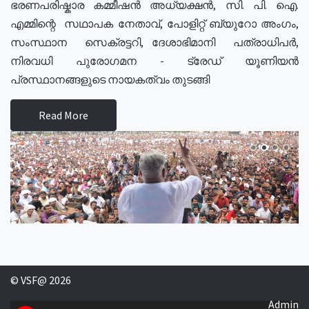
ഭരണപരിഷ്കാര കമ്മീഷൻ അധ്യക്ഷൻ, സി. പി. ഐ.
എമ്മിന്റെ സഥാപക നേതാവ്, പോളിറ്റ് ബ്യുറോ അംഗം,
സംസ്ഥാന സെക്രട്ടറി, ദേശാഭിമാനി പത്രാധിപർ,
നിരവധി പുരോഗമന - ട്രേഡ് യൂണിയൻ
പ്രസ്ഥാനങ്ങളുടെ നായകത്വം തുടങ്ങി
Read More
© VSF@ 2026
Admin