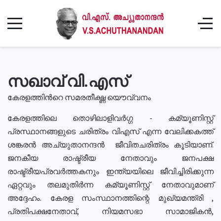
സഖാവ് വി.എസ്
കേരളത്തിൻറെ സമരതീക്ഷ്ണ യൌവ്വനം
കേരളത്തിലെ തൊഴിലാളിവർഗ്ഗ - കമ്യൂണിസ്റ്റ്
പ്രസ്ഥാനങ്ങളുടെ ചരിത്രം വിഎസ് എന്ന വേലിക്കകത്ത്
ശങ്കരൻ അച്യുതാനന്ദൻ ജീവിതചരിത്രം കൂടിയാണ്.
ജനകീയ രാഷ്ട്രീയ നേതാവും ജനപക്ഷ
രാഷ്ട്രീയപ്രവർത്തകനും ഇന്ത്യയിലെ ജീവിച്ചിരിക്കുന്ന
ഏറ്റവും തലമുതിർന്ന കമ്യൂണിസ്റ്റ് നേതാവുമാണ്
അദ്ദേഹം. കേരള സംസ്ഥാനത്തിന്റെ മുഖ്യമന്ത്രി ,
പ്രതിപക്ഷനേതാവ്, നിയമസഭാ സാമാജികൻ,