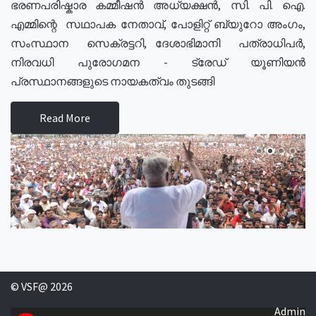
ഭരണപരിഷ്കാര കമ്മീഷൻ അധ്യക്ഷൻ, സി. പി. ഐ.
എമ്മിന്റെ സഥാപക നേതാവ്, പോളിറ്റ് ബ്യുറോ അംഗം,
സംസ്ഥാന സെക്രട്ടറി, ദേശാഭിമാനി പത്രാധിപർ,
നിരവധി പുരോഗമന - ട്രേഡ് യൂണിയൻ
പ്രസ്ഥാനങ്ങളുടെ നായകത്വം തുടങ്ങി
Read More
© VSF@ 2026
Admin