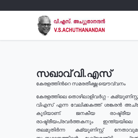
സഖാവ് വി.എസ്
കേരളത്തിൻറെ സമരതീക്ഷ്ണ യൌവ്വനം
കേരളത്തിലെ തൊഴിലാളിവർഗ്ഗ - കമ്യൂണിസ്റ്റ
വിഎസ് എന്ന വേലിക്കകത്ത് ശങ്കരൻ അച്
കൂടിയാണ്. ജനകീയ രാഷ്ട്രീ
രാഷ്ട്രീയപ്രവർത്തകനും ഇന്ത്യയിലെ ജീ
തലമുതിർന്ന കമ്യൂണിസ്റ്റ് നേതാവ
സംസ്ഥാനത്തിന്റെ മുഖ്യമന്ത്രി , പ്