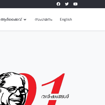
ആർക്കൈവ്
സംഗമനം
English