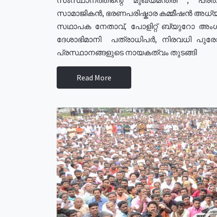
സാമാജികൻ, ഭരണപരിഷ്കാര കമ്മീഷൻ അധ്യക്
സഥാപക നേതാവ്, പോളിറ്റ് ബ്യുറോ അംഗ
ദേശാഭിമാനി പത്രാധിപർ, നിരവധി പു
പ്രസ്ഥാനങ്ങളുടെ നായകത്വം തുടങ്ങി
Read More