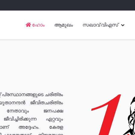
ഹോം
ആമുഖം
സഖാവ് വിഎസ്
് പ്രസ്ഥാനങ്ങളുടെ ചരിത്രം
യുതാനന്ദൻ ജീവിതചരിത്രം
യ നേതാവും ജനപക്ഷ
വിച്ചിരിക്കുന്ന ഏറ്റവും
ുമാണ് അദ്ദേഹം. കേരള
രതിപക്ഷനേതാവ്, നിയമസഭാ