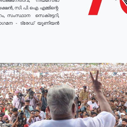
ഷൻ, സി. പി. ഐ. എമ്മിന്റെ
ം, സംസ്ഥാന സെക്രട്ടറി,
രോഗമന - ട്രേഡ് യൂണിയൻ