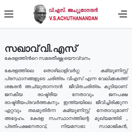
സഖാവ് വി.എസ്
കേരളത്തിൻറെ സമരതീക്ഷ്ണ യൌവ്വനം
കേരളത്തിലെ തൊഴിലാളിവർഗ്ഗ - കമ്യൂണിസ്റ്റ്
പ്രസ്ഥാനങ്ങളുടെ ചരിത്രം വിഎസ് എന്ന വേലിക്കകത്ത്
ശങ്കരൻ അച്യുതാനന്ദൻ ജീവിതചരിത്രം കൂടിയാണ്.
ജനകീയ രാഷ്ട്രീയ നേതാവും ജനപക്ഷ
രാഷ്ട്രീയപ്രവർത്തകനും ഇന്ത്യയിലെ ജീവിച്ചിരിക്കുന്ന
ഏറ്റവും തലമുതിർന്ന കമ്യൂണിസ്റ്റ് നേതാവുമാണ്
അദ്ദേഹം. കേരള സംസ്ഥാനത്തിന്റെ മുഖ്യമന്ത്രി ,
പ്രതിപക്ഷനേതാവ്, നിയമസഭാ സാമാജികൻ,