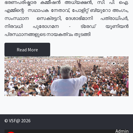
ഭരണപരിഷ്കാര കമ്മീഷൻ അധ്യക്ഷൻ, സി. പി. ഐ.
എമ്മിന്റെ സഥാപക നേതാവ്, പോളിറ്റ് ബ്യുറോ അംഗം,
സംസ്ഥാന സെക്രട്ടറി, ദേശാഭിമാനി പത്രാധിപർ,
നിരവധി പുരോഗമന - ട്രേഡ് യൂണിയൻ
പ്രസ്ഥാനങ്ങളുടെ നായകത്വം തുടങ്ങി
Read More
© VSF@ 2026
Admin