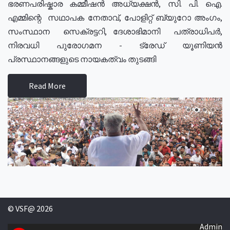
ഭരണപരിഷ്കാര കമ്മീഷൻ അധ്യക്ഷൻ, സി. പി. ഐ.
എമ്മിന്റെ സഥാപക നേതാവ്, പോളിറ്റ് ബ്യുറോ അംഗം,
സംസ്ഥാന സെക്രട്ടറി, ദേശാഭിമാനി പത്രാധിപർ,
നിരവധി പുരോഗമന - ട്രേഡ് യൂണിയൻ
പ്രസ്ഥാനങ്ങളുടെ നായകത്വം തുടങ്ങി
Read More
© VSF@ 2026
Admin