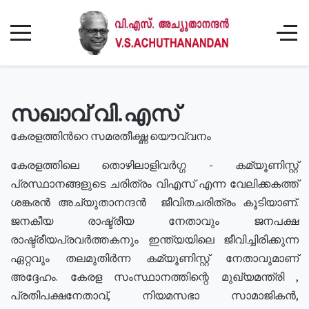
സഖാവ് വി.എസ്
കേരളത്തിൻറെ സമരതീക്ഷ്ണ യൌവ്വനം
കേരളത്തിലെ തൊഴിലാളിവർഗ്ഗ - കമ്യൂണിസ്റ്റ്
പ്രസ്ഥാനങ്ങളുടെ ചരിത്രം വിഎസ് എന്ന വേലിക്കകത്ത്
ശങ്കരൻ അച്യുതാനന്ദൻ ജീവിതചരിത്രം കൂടിയാണ്.
ജനകീയ രാഷ്ട്രീയ നേതാവും ജനപക്ഷ
രാഷ്ട്രീയപ്രവർത്തകനും ഇന്ത്യയിലെ ജീവിച്ചിരിക്കുന്ന
ഏറ്റവും തലമുതിർന്ന കമ്യൂണിസ്റ്റ് നേതാവുമാണ്
അദ്ദേഹം. കേരള സംസ്ഥാനത്തിന്റെ മുഖ്യമന്ത്രി ,
പ്രതിപക്ഷനേതാവ്, നിയമസഭാ സാമാജികൻ,