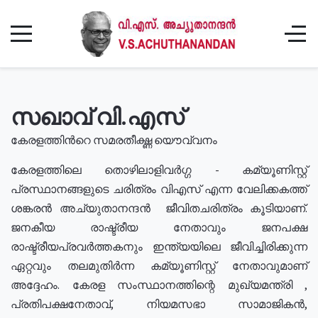
സഖാവ് വി.എസ്
കേരളത്തിൻറെ സമരതീക്ഷ്ണ യൌവ്വനം
കേരളത്തിലെ തൊഴിലാളിവർഗ്ഗ - കമ്യൂണിസ്റ്റ്
പ്രസ്ഥാനങ്ങളുടെ ചരിത്രം വിഎസ് എന്ന വേലിക്കകത്ത്
ശങ്കരൻ അച്യുതാനന്ദൻ ജീവിതചരിത്രം കൂടിയാണ്.
ജനകീയ രാഷ്ട്രീയ നേതാവും ജനപക്ഷ
രാഷ്ട്രീയപ്രവർത്തകനും ഇന്ത്യയിലെ ജീവിച്ചിരിക്കുന്ന
ഏറ്റവും തലമുതിർന്ന കമ്യൂണിസ്റ്റ് നേതാവുമാണ്
അദ്ദേഹം. കേരള സംസ്ഥാനത്തിന്റെ മുഖ്യമന്ത്രി ,
പ്രതിപക്ഷനേതാവ്, നിയമസഭാ സാമാജികൻ,