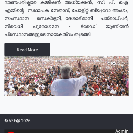
ഭരണപരിഷ്കാര കമ്മീഷൻ അധ്യക്ഷൻ, സി. പി. ഐ.
എമ്മിന്റെ സഥാപക നേതാവ്, പോളിറ്റ് ബ്യുറോ അംഗം,
സംസ്ഥാന സെക്രട്ടറി, ദേശാഭിമാനി പത്രാധിപർ,
നിരവധി പുരോഗമന - ട്രേഡ് യൂണിയൻ
പ്രസ്ഥാനങ്ങളുടെ നായകത്വം തുടങ്ങി
Read More
© VSF@ 2026
Admin