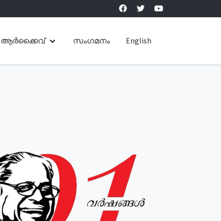
ആർക്കൈവ്
സംഗമനം
English