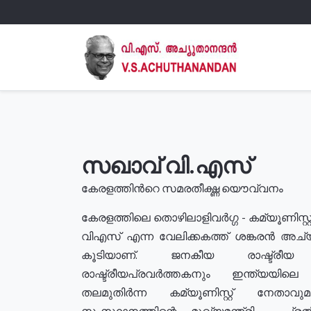
സഖാവ് വി.എസ്
കേരളത്തിൻറെ സമരതീക്ഷ്ണ യൌവ്വനം
കേരളത്തിലെ തൊഴിലാളിവർഗ്ഗ - കമ്യൂണിസ്റ്റ
വിഎസ് എന്ന വേലിക്കകത്ത് ശങ്കരൻ അച്
കൂടിയാണ്. ജനകീയ രാഷ്ട്രീ
രാഷ്ട്രീയപ്രവർത്തകനും ഇന്ത്യയിലെ ജീ
തലമുതിർന്ന കമ്യൂണിസ്റ്റ് നേതാവ
സംസ്ഥാനത്തിന്റെ മുഖ്യമന്ത്രി , പ്