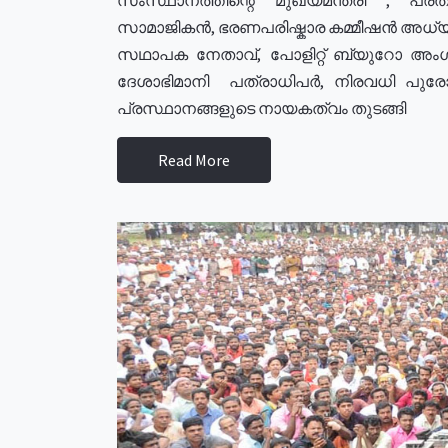
സാമാജികൻ, ഭരണപരിഷ്കാര കമ്മീഷൻ അധ്യക്
സഥാപക നേതാവ്, പോളിറ്റ് ബ്യുറോ അംഗ
ദേശാഭിമാനി പത്രാധിപർ, നിരവധി പു
പ്രസ്ഥാനങ്ങളുടെ നായകത്വം തുടങ്ങി
Read More