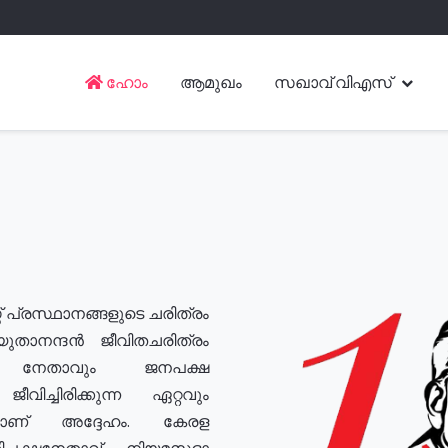
ഹോം
ആമുഖം
സഖാവ് വിഎസ്
് പ്രസ്ഥാനങ്ങളുടെ ചരിത്രം
യുതാനന്ദൻ ജീവിതചരിത്രം
യ നേതാവും ജനപക്ഷ
വിച്ചിരിക്കുന്ന ഏറ്റവും
ുമാണ് അദ്ദേഹം. കേരള
രതിപക്ഷനേതാവ്, നിയമസഭാ