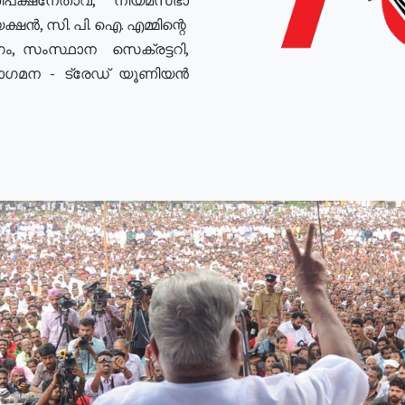
ഷൻ, സി. പി. ഐ. എമ്മിന്റെ
ം, സംസ്ഥാന സെക്രട്ടറി,
രോഗമന - ട്രേഡ് യൂണിയൻ