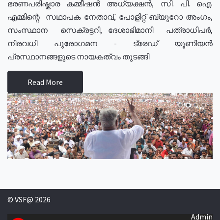
ഭരണപരിഷ്കാര കമ്മീഷൻ അധ്യക്ഷൻ, സി. പി. ഐ.
എമ്മിന്റെ സഥാപക നേതാവ്, പോളിറ്റ് ബ്യുറോ അംഗം,
സംസ്ഥാന സെക്രട്ടറി, ദേശാഭിമാനി പത്രാധിപർ,
നിരവധി പുരോഗമന - ട്രേഡ് യൂണിയൻ
പ്രസ്ഥാനങ്ങളുടെ നായകത്വം തുടങ്ങി
Read More
© VSF@ 2026
Admin