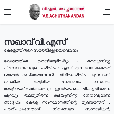
സഖാവ് വി.എസ്
കേരളത്തിൻറെ സമരതീക്ഷ്ണ യൌവ്വനം
കേരളത്തിലെ തൊഴിലാളിവർഗ്ഗ - കമ്യൂണിസ്റ്റ്
പ്രസ്ഥാനങ്ങളുടെ ചരിത്രം വിഎസ് എന്ന വേലിക്കകത്ത്
ശങ്കരൻ അച്യുതാനന്ദൻ ജീവിതചരിത്രം കൂടിയാണ്.
ജനകീയ രാഷ്ട്രീയ നേതാവും ജനപക്ഷ
രാഷ്ട്രീയപ്രവർത്തകനും ഇന്ത്യയിലെ ജീവിച്ചിരിക്കുന്ന
ഏറ്റവും തലമുതിർന്ന കമ്യൂണിസ്റ്റ് നേതാവുമാണ്
അദ്ദേഹം. കേരള സംസ്ഥാനത്തിന്റെ മുഖ്യമന്ത്രി ,
പ്രതിപക്ഷനേതാവ്, നിയമസഭാ സാമാജികൻ,