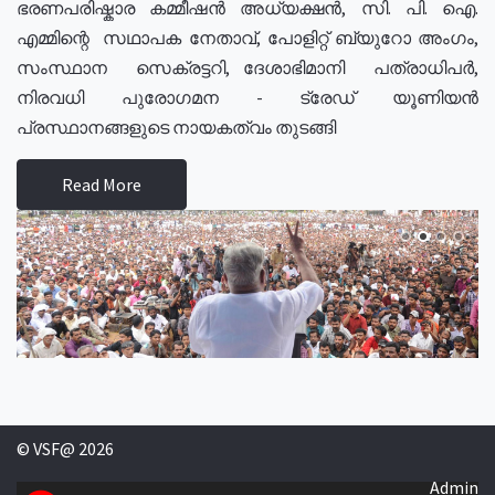
ഭരണപരിഷ്കാര കമ്മീഷൻ അധ്യക്ഷൻ, സി. പി. ഐ.
എമ്മിന്റെ സഥാപക നേതാവ്, പോളിറ്റ് ബ്യുറോ അംഗം,
സംസ്ഥാന സെക്രട്ടറി, ദേശാഭിമാനി പത്രാധിപർ,
നിരവധി പുരോഗമന - ട്രേഡ് യൂണിയൻ
പ്രസ്ഥാനങ്ങളുടെ നായകത്വം തുടങ്ങി
Read More
© VSF@ 2026
Admin