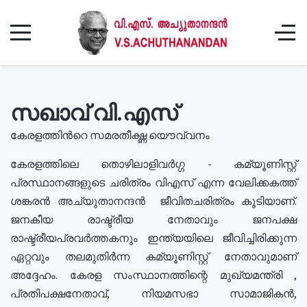
സഖാവ് വി.എസ്
കേരളത്തിൻറെ സമരതീക്ഷ്ണ യൌവ്വനം
കേരളത്തിലെ തൊഴിലാളിവർഗ്ഗ - കമ്യൂണിസ്റ്റ്
പ്രസ്ഥാനങ്ങളുടെ ചരിത്രം വിഎസ് എന്ന വേലിക്കകത്ത്
ശങ്കരൻ അച്യുതാനന്ദൻ ജീവിതചരിത്രം കൂടിയാണ്.
ജനകീയ രാഷ്ട്രീയ നേതാവും ജനപക്ഷ
രാഷ്ട്രീയപ്രവർത്തകനും ഇന്ത്യയിലെ ജീവിച്ചിരിക്കുന്ന
ഏറ്റവും തലമുതിർന്ന കമ്യൂണിസ്റ്റ് നേതാവുമാണ്
അദ്ദേഹം. കേരള സംസ്ഥാനത്തിന്റെ മുഖ്യമന്ത്രി ,
പ്രതിപക്ഷനേതാവ്, നിയമസഭാ സാമാജികൻ,