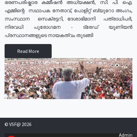
ഭരണപരിഷ്കാര കമ്മീഷൻ അധ്യക്ഷൻ, സി. പി. ഐ.
എമ്മിന്റെ സഥാപക നേതാവ്, പോളിറ്റ് ബ്യുറോ അംഗം,
സംസ്ഥാന സെക്രട്ടറി, ദേശാഭിമാനി പത്രാധിപർ,
നിരവധി പുരോഗമന - ട്രേഡ് യൂണിയൻ
പ്രസ്ഥാനങ്ങളുടെ നായകത്വം തുടങ്ങി
Read More
© VSF@ 2026
Admin