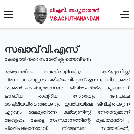
സഖാവ് വി.എസ്
കേരളത്തിൻറെ സമരതീക്ഷ്ണ യൌവ്വനം
കേരളത്തിലെ തൊഴിലാളിവർഗ്ഗ - കമ്യൂണിസ്റ്റ്
പ്രസ്ഥാനങ്ങളുടെ ചരിത്രം വിഎസ് എന്ന വേലിക്കകത്ത്
ശങ്കരൻ അച്യുതാനന്ദൻ ജീവിതചരിത്രം കൂടിയാണ്.
ജനകീയ രാഷ്ട്രീയ നേതാവും ജനപക്ഷ
രാഷ്ട്രീയപ്രവർത്തകനും ഇന്ത്യയിലെ ജീവിച്ചിരിക്കുന്ന
ഏറ്റവും തലമുതിർന്ന കമ്യൂണിസ്റ്റ് നേതാവുമാണ്
അദ്ദേഹം. കേരള സംസ്ഥാനത്തിന്റെ മുഖ്യമന്ത്രി ,
പ്രതിപക്ഷനേതാവ്, നിയമസഭാ സാമാജികൻ,