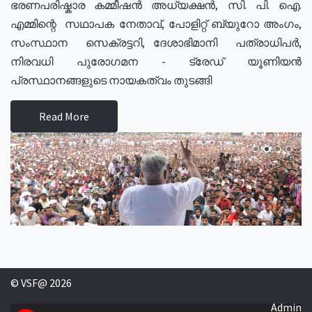
ഭരണപരിഷ്കാര കമ്മീഷൻ അധ്യക്ഷൻ, സി. പി. ഐ.
എമ്മിന്റെ സഥാപക നേതാവ്, പോളിറ്റ് ബ്യുറോ അംഗം,
സംസ്ഥാന സെക്രട്ടറി, ദേശാഭിമാനി പത്രാധിപർ,
നിരവധി പുരോഗമന - ട്രേഡ് യൂണിയൻ
പ്രസ്ഥാനങ്ങളുടെ നായകത്വം തുടങ്ങി
Read More
© VSF@ 2026
Admin