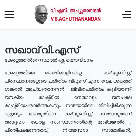
സഖാവ് വി.എസ്
കേരളത്തിൻറെ സമരതീക്ഷ്ണ യൌവ്വനം
കേരളത്തിലെ തൊഴിലാളിവർഗ്ഗ - കമ്യൂണിസ്റ്റ്
പ്രസ്ഥാനങ്ങളുടെ ചരിത്രം വിഎസ് എന്ന വേലിക്കകത്ത്
ശങ്കരൻ അച്യുതാനന്ദൻ ജീവിതചരിത്രം കൂടിയാണ്.
ജനകീയ രാഷ്ട്രീയ നേതാവും ജനപക്ഷ
രാഷ്ട്രീയപ്രവർത്തകനും ഇന്ത്യയിലെ ജീവിച്ചിരിക്കുന്ന
ഏറ്റവും തലമുതിർന്ന കമ്യൂണിസ്റ്റ് നേതാവുമാണ്
അദ്ദേഹം. കേരള സംസ്ഥാനത്തിന്റെ മുഖ്യമന്ത്രി ,
പ്രതിപക്ഷനേതാവ്, നിയമസഭാ സാമാജികൻ,