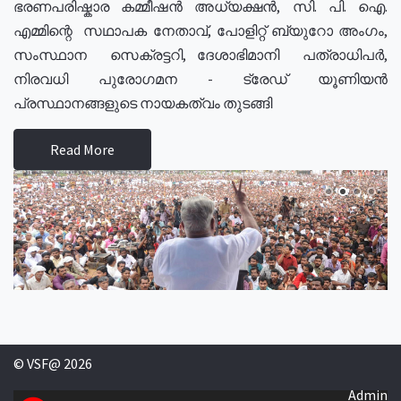
ഭരണപരിഷ്കാര കമ്മീഷൻ അധ്യക്ഷൻ, സി. പി. ഐ.
എമ്മിന്റെ സഥാപക നേതാവ്, പോളിറ്റ് ബ്യുറോ അംഗം,
സംസ്ഥാന സെക്രട്ടറി, ദേശാഭിമാനി പത്രാധിപർ,
നിരവധി പുരോഗമന - ട്രേഡ് യൂണിയൻ
പ്രസ്ഥാനങ്ങളുടെ നായകത്വം തുടങ്ങി
Read More
© VSF@ 2026
Admin