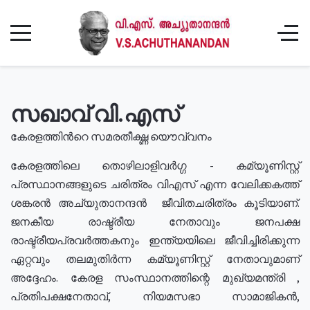
സഖാവ് വി.എസ്
കേരളത്തിൻറെ സമരതീക്ഷ്ണ യൌവ്വനം
കേരളത്തിലെ തൊഴിലാളിവർഗ്ഗ - കമ്യൂണിസ്റ്റ്
പ്രസ്ഥാനങ്ങളുടെ ചരിത്രം വിഎസ് എന്ന വേലിക്കകത്ത്
ശങ്കരൻ അച്യുതാനന്ദൻ ജീവിതചരിത്രം കൂടിയാണ്.
ജനകീയ രാഷ്ട്രീയ നേതാവും ജനപക്ഷ
രാഷ്ട്രീയപ്രവർത്തകനും ഇന്ത്യയിലെ ജീവിച്ചിരിക്കുന്ന
ഏറ്റവും തലമുതിർന്ന കമ്യൂണിസ്റ്റ് നേതാവുമാണ്
അദ്ദേഹം. കേരള സംസ്ഥാനത്തിന്റെ മുഖ്യമന്ത്രി ,
പ്രതിപക്ഷനേതാവ്, നിയമസഭാ സാമാജികൻ,