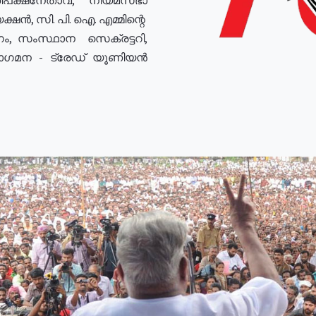
ഷൻ, സി. പി. ഐ. എമ്മിന്റെ
ം, സംസ്ഥാന സെക്രട്ടറി,
രോഗമന - ട്രേഡ് യൂണിയൻ