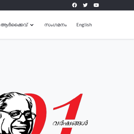
ആർക്കൈവ്
സംഗമനം
English