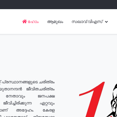
ഹോം
ആമുഖം
സഖാവ് വിഎസ്
് പ്രസ്ഥാനങ്ങളുടെ ചരിത്രം
യുതാനന്ദൻ ജീവിതചരിത്രം
യ നേതാവും ജനപക്ഷ
വിച്ചിരിക്കുന്ന ഏറ്റവും
ുമാണ് അദ്ദേഹം. കേരള
രതിപക്ഷനേതാവ്, നിയമസഭാ