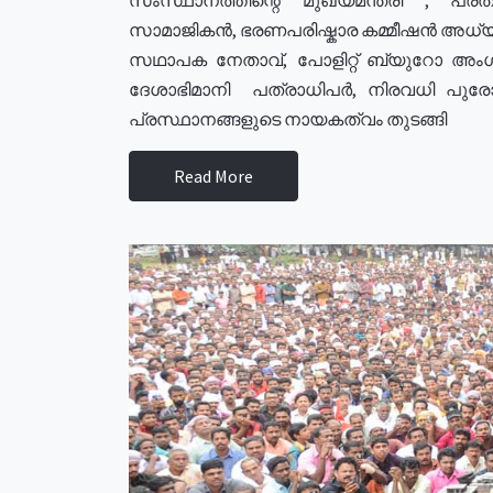
സാമാജികൻ, ഭരണപരിഷ്കാര കമ്മീഷൻ അധ്യക്
സഥാപക നേതാവ്, പോളിറ്റ് ബ്യുറോ അംഗ
ദേശാഭിമാനി പത്രാധിപർ, നിരവധി പു
പ്രസ്ഥാനങ്ങളുടെ നായകത്വം തുടങ്ങി
Read More