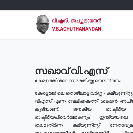
സഖാവ് വി.എസ്
കേരളത്തിൻറെ സമരതീക്ഷ്ണ യൌവ്വനം
കേരളത്തിലെ തൊഴിലാളിവർഗ്ഗ - കമ്യൂണിസ്റ്റ
വിഎസ് എന്ന വേലിക്കകത്ത് ശങ്കരൻ അച്
കൂടിയാണ്. ജനകീയ രാഷ്ട്രീ
രാഷ്ട്രീയപ്രവർത്തകനും ഇന്ത്യയിലെ ജീ
തലമുതിർന്ന കമ്യൂണിസ്റ്റ് നേതാവ
സംസ്ഥാനത്തിന്റെ മുഖ്യമന്ത്രി , പ്