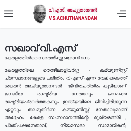
സഖാവ് വി.എസ്
കേരളത്തിൻറെ സമരതീക്ഷ്ണ യൌവ്വനം
കേരളത്തിലെ തൊഴിലാളിവർഗ്ഗ - കമ്യൂണിസ്റ്റ്
പ്രസ്ഥാനങ്ങളുടെ ചരിത്രം വിഎസ് എന്ന വേലിക്കകത്ത്
ശങ്കരൻ അച്യുതാനന്ദൻ ജീവിതചരിത്രം കൂടിയാണ്.
ജനകീയ രാഷ്ട്രീയ നേതാവും ജനപക്ഷ
രാഷ്ട്രീയപ്രവർത്തകനും ഇന്ത്യയിലെ ജീവിച്ചിരിക്കുന്ന
ഏറ്റവും തലമുതിർന്ന കമ്യൂണിസ്റ്റ് നേതാവുമാണ്
അദ്ദേഹം. കേരള സംസ്ഥാനത്തിന്റെ മുഖ്യമന്ത്രി ,
പ്രതിപക്ഷനേതാവ്, നിയമസഭാ സാമാജികൻ,