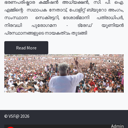
ഭരണപരിഷ്കാര കമ്മീഷൻ അധ്യക്ഷൻ, സി. പി. ഐ.
എമ്മിന്റെ സഥാപക നേതാവ്, പോളിറ്റ് ബ്യുറോ അംഗം,
സംസ്ഥാന സെക്രട്ടറി, ദേശാഭിമാനി പത്രാധിപർ,
നിരവധി പുരോഗമന - ട്രേഡ് യൂണിയൻ
പ്രസ്ഥാനങ്ങളുടെ നായകത്വം തുടങ്ങി
Read More
© VSF@ 2026
Admin