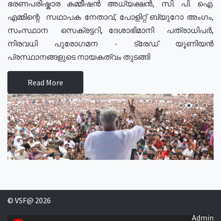
ഭരണപരിഷ്കാര കമ്മീഷൻ അധ്യക്ഷൻ, സി. പി. ഐ.
എമ്മിന്റെ സഥാപക നേതാവ്, പോളിറ്റ് ബ്യുറോ അംഗം,
സംസ്ഥാന സെക്രട്ടറി, ദേശാഭിമാനി പത്രാധിപർ,
നിരവധി പുരോഗമന - ട്രേഡ് യൂണിയൻ
പ്രസ്ഥാനങ്ങളുടെ നായകത്വം തുടങ്ങി
Read More
© VSF@ 2026
Admin