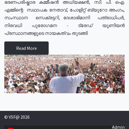
ഭരണപരിഷ്കാര കമ്മീഷൻ അധ്യക്ഷൻ, സി. പി. ഐ.
എമ്മിന്റെ സഥാപക നേതാവ്, പോളിറ്റ് ബ്യുറോ അംഗം,
സംസ്ഥാന സെക്രട്ടറി, ദേശാഭിമാനി പത്രാധിപർ,
നിരവധി പുരോഗമന - ട്രേഡ് യൂണിയൻ
പ്രസ്ഥാനങ്ങളുടെ നായകത്വം തുടങ്ങി
Read More
© VSF@ 2026
Admin