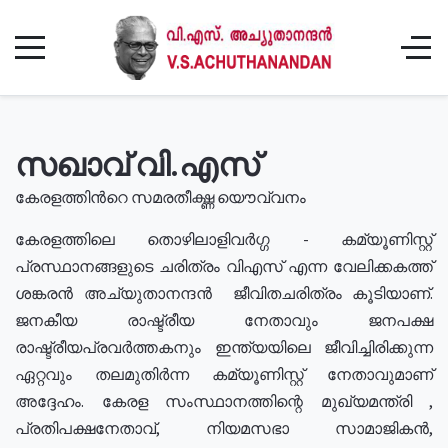
സഖാവ് വി.എസ്
കേരളത്തിൻറെ സമരതീക്ഷ്ണ യൌവ്വനം
കേരളത്തിലെ തൊഴിലാളിവർഗ്ഗ - കമ്യൂണിസ്റ്റ്
പ്രസ്ഥാനങ്ങളുടെ ചരിത്രം വിഎസ് എന്ന വേലിക്കകത്ത്
ശങ്കരൻ അച്യുതാനന്ദൻ ജീവിതചരിത്രം കൂടിയാണ്.
ജനകീയ രാഷ്ട്രീയ നേതാവും ജനപക്ഷ
രാഷ്ട്രീയപ്രവർത്തകനും ഇന്ത്യയിലെ ജീവിച്ചിരിക്കുന്ന
ഏറ്റവും തലമുതിർന്ന കമ്യൂണിസ്റ്റ് നേതാവുമാണ്
അദ്ദേഹം. കേരള സംസ്ഥാനത്തിന്റെ മുഖ്യമന്ത്രി ,
പ്രതിപക്ഷനേതാവ്, നിയമസഭാ സാമാജികൻ,