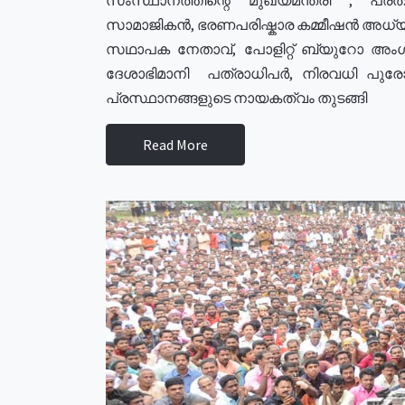
സാമാജികൻ, ഭരണപരിഷ്കാര കമ്മീഷൻ അധ്യക്
സഥാപക നേതാവ്, പോളിറ്റ് ബ്യുറോ അംഗ
ദേശാഭിമാനി പത്രാധിപർ, നിരവധി പു
പ്രസ്ഥാനങ്ങളുടെ നായകത്വം തുടങ്ങി
Read More