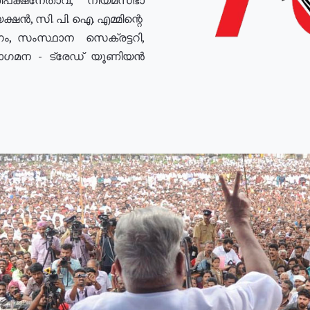
ഷൻ, സി. പി. ഐ. എമ്മിന്റെ
ം, സംസ്ഥാന സെക്രട്ടറി,
രോഗമന - ട്രേഡ് യൂണിയൻ