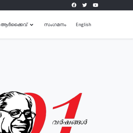
ആർക്കൈവ്
സംഗമനം
English