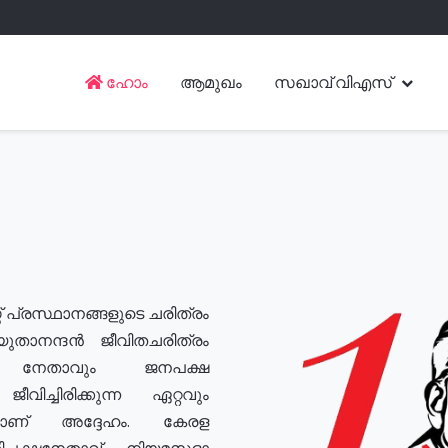
ഹോം
ആമുഖം
സഖാവ് വിഎസ്
് പ്രസ്ഥാനങ്ങളുടെ ചരിത്രം
യുതാനന്ദൻ ജീവിതചരിത്രം
യ നേതാവും ജനപക്ഷ
വിച്ചിരിക്കുന്ന ഏറ്റവും
ുമാണ് അദ്ദേഹം. കേരള
രതിപക്ഷനേതാവ്, നിയമസഭാ