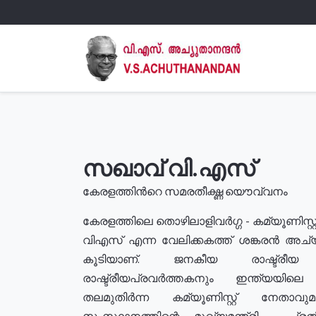
സഖാവ് വി.എസ്
കേരളത്തിൻറെ സമരതീക്ഷ്ണ യൌവ്വനം
കേരളത്തിലെ തൊഴിലാളിവർഗ്ഗ - കമ്യൂണിസ്റ്റ
വിഎസ് എന്ന വേലിക്കകത്ത് ശങ്കരൻ അച്
കൂടിയാണ്. ജനകീയ രാഷ്ട്രീ
രാഷ്ട്രീയപ്രവർത്തകനും ഇന്ത്യയിലെ ജീ
തലമുതിർന്ന കമ്യൂണിസ്റ്റ് നേതാവ
സംസ്ഥാനത്തിന്റെ മുഖ്യമന്ത്രി , പ്