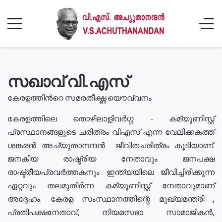
സഖാവ് വി.എസ്
കേരളത്തിൻറെ സമരതീക്ഷ്ണ യൌവ്വനം
കേരളത്തിലെ തൊഴിലാളിവർഗ്ഗ - കമ്യൂണിസ്റ്റ്
പ്രസ്ഥാനങ്ങളുടെ ചരിത്രം വിഎസ് എന്ന വേലിക്കകത്ത്
ശങ്കരൻ അച്യുതാനന്ദൻ ജീവിതചരിത്രം കൂടിയാണ്.
ജനകീയ രാഷ്ട്രീയ നേതാവും ജനപക്ഷ
രാഷ്ട്രീയപ്രവർത്തകനും ഇന്ത്യയിലെ ജീവിച്ചിരിക്കുന്ന
ഏറ്റവും തലമുതിർന്ന കമ്യൂണിസ്റ്റ് നേതാവുമാണ്
അദ്ദേഹം. കേരള സംസ്ഥാനത്തിന്റെ മുഖ്യമന്ത്രി ,
പ്രതിപക്ഷനേതാവ്, നിയമസഭാ സാമാജികൻ,