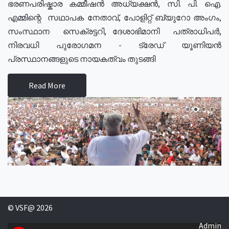
ഭരണപരിഷ്കാര കമ്മീഷൻ അധ്യക്ഷൻ, സി. പി. ഐ.
എമ്മിന്റെ സഥാപക നേതാവ്, പോളിറ്റ് ബ്യുറോ അംഗം,
സംസ്ഥാന സെക്രട്ടറി, ദേശാഭിമാനി പത്രാധിപർ,
നിരവധി പുരോഗമന - ട്രേഡ് യൂണിയൻ
പ്രസ്ഥാനങ്ങളുടെ നായകത്വം തുടങ്ങി
Read More
© VSF@ 2026
Admin