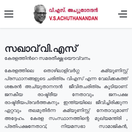
സഖാവ് വി.എസ്
കേരളത്തിൻറെ സമരതീക്ഷ്ണ യൌവ്വനം
കേരളത്തിലെ തൊഴിലാളിവർഗ്ഗ - കമ്യൂണിസ്റ്റ്
പ്രസ്ഥാനങ്ങളുടെ ചരിത്രം വിഎസ് എന്ന വേലിക്കകത്ത്
ശങ്കരൻ അച്യുതാനന്ദൻ ജീവിതചരിത്രം കൂടിയാണ്.
ജനകീയ രാഷ്ട്രീയ നേതാവും ജനപക്ഷ
രാഷ്ട്രീയപ്രവർത്തകനും ഇന്ത്യയിലെ ജീവിച്ചിരിക്കുന്ന
ഏറ്റവും തലമുതിർന്ന കമ്യൂണിസ്റ്റ് നേതാവുമാണ്
അദ്ദേഹം. കേരള സംസ്ഥാനത്തിന്റെ മുഖ്യമന്ത്രി ,
പ്രതിപക്ഷനേതാവ്, നിയമസഭാ സാമാജികൻ,