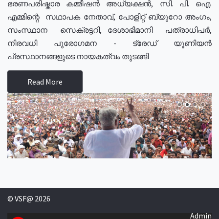
ഭരണപരിഷ്കാര കമ്മീഷൻ അധ്യക്ഷൻ, സി. പി. ഐ.
എമ്മിന്റെ സഥാപക നേതാവ്, പോളിറ്റ് ബ്യുറോ അംഗം,
സംസ്ഥാന സെക്രട്ടറി, ദേശാഭിമാനി പത്രാധിപർ,
നിരവധി പുരോഗമന - ട്രേഡ് യൂണിയൻ
പ്രസ്ഥാനങ്ങളുടെ നായകത്വം തുടങ്ങി
Read More
© VSF@ 2026
Admin