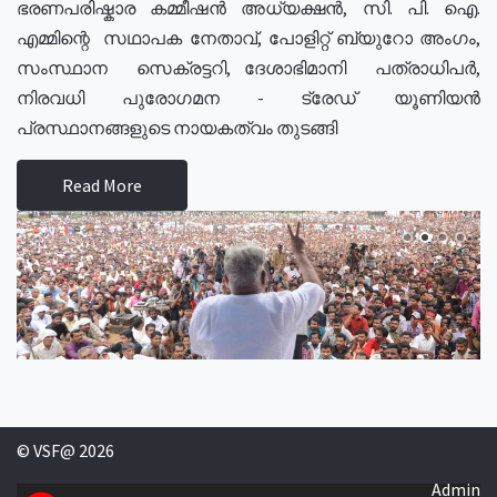
ഭരണപരിഷ്കാര കമ്മീഷൻ അധ്യക്ഷൻ, സി. പി. ഐ.
എമ്മിന്റെ സഥാപക നേതാവ്, പോളിറ്റ് ബ്യുറോ അംഗം,
സംസ്ഥാന സെക്രട്ടറി, ദേശാഭിമാനി പത്രാധിപർ,
നിരവധി പുരോഗമന - ട്രേഡ് യൂണിയൻ
പ്രസ്ഥാനങ്ങളുടെ നായകത്വം തുടങ്ങി
Read More
© VSF@ 2026
Admin