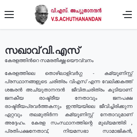
സഖാവ് വി.എസ്
കേരളത്തിൻറെ സമരതീക്ഷ്ണ യൌവ്വനം
കേരളത്തിലെ തൊഴിലാളിവർഗ്ഗ - കമ്യൂണിസ്റ്റ്
പ്രസ്ഥാനങ്ങളുടെ ചരിത്രം വിഎസ് എന്ന വേലിക്കകത്ത്
ശങ്കരൻ അച്യുതാനന്ദൻ ജീവിതചരിത്രം കൂടിയാണ്.
ജനകീയ രാഷ്ട്രീയ നേതാവും ജനപക്ഷ
രാഷ്ട്രീയപ്രവർത്തകനും ഇന്ത്യയിലെ ജീവിച്ചിരിക്കുന്ന
ഏറ്റവും തലമുതിർന്ന കമ്യൂണിസ്റ്റ് നേതാവുമാണ്
അദ്ദേഹം. കേരള സംസ്ഥാനത്തിന്റെ മുഖ്യമന്ത്രി ,
പ്രതിപക്ഷനേതാവ്, നിയമസഭാ സാമാജികൻ,