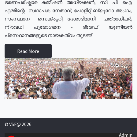
ഭരണപരിഷ്കാര കമ്മീഷൻ അധ്യക്ഷൻ, സി. പി. ഐ.
എമ്മിന്റെ സഥാപക നേതാവ്, പോളിറ്റ് ബ്യുറോ അംഗം,
സംസ്ഥാന സെക്രട്ടറി, ദേശാഭിമാനി പത്രാധിപർ,
നിരവധി പുരോഗമന - ട്രേഡ് യൂണിയൻ
പ്രസ്ഥാനങ്ങളുടെ നായകത്വം തുടങ്ങി
Read More
© VSF@ 2026
Admin