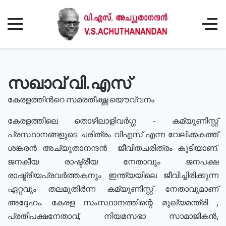
സഖാവ് വി.എസ്
കേരളത്തിൻറെ സമരതീക്ഷ്ണ യൌവ്വനം
കേരളത്തിലെ തൊഴിലാളിവർഗ്ഗ - കമ്യൂണിസ്റ്റ്
പ്രസ്ഥാനങ്ങളുടെ ചരിത്രം വിഎസ് എന്ന വേലിക്കകത്ത്
ശങ്കരൻ അച്യുതാനന്ദൻ ജീവിതചരിത്രം കൂടിയാണ്.
ജനകീയ രാഷ്ട്രീയ നേതാവും ജനപക്ഷ
രാഷ്ട്രീയപ്രവർത്തകനും ഇന്ത്യയിലെ ജീവിച്ചിരിക്കുന്ന
ഏറ്റവും തലമുതിർന്ന കമ്യൂണിസ്റ്റ് നേതാവുമാണ്
അദ്ദേഹം. കേരള സംസ്ഥാനത്തിന്റെ മുഖ്യമന്ത്രി ,
പ്രതിപക്ഷനേതാവ്, നിയമസഭാ സാമാജികൻ,