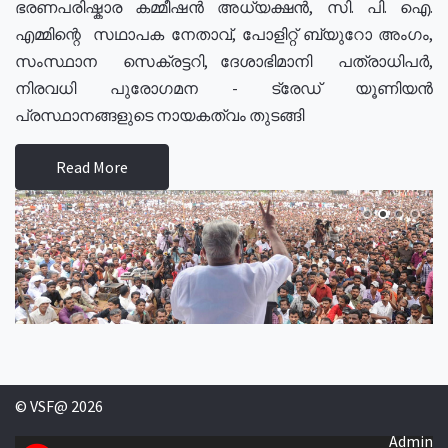
ഭരണപരിഷ്കാര കമ്മീഷൻ അധ്യക്ഷൻ, സി. പി. ഐ.
എമ്മിന്റെ സഥാപക നേതാവ്, പോളിറ്റ് ബ്യുറോ അംഗം,
സംസ്ഥാന സെക്രട്ടറി, ദേശാഭിമാനി പത്രാധിപർ,
നിരവധി പുരോഗമന - ട്രേഡ് യൂണിയൻ
പ്രസ്ഥാനങ്ങളുടെ നായകത്വം തുടങ്ങി
Read More
© VSF@ 2026
Admin