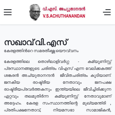
സഖാവ് വി.എസ്
കേരളത്തിൻറെ സമരതീക്ഷ്ണ യൌവ്വനം
കേരളത്തിലെ തൊഴിലാളിവർഗ്ഗ - കമ്യൂണിസ്റ്റ്
പ്രസ്ഥാനങ്ങളുടെ ചരിത്രം വിഎസ് എന്ന വേലിക്കകത്ത്
ശങ്കരൻ അച്യുതാനന്ദൻ ജീവിതചരിത്രം കൂടിയാണ്.
ജനകീയ രാഷ്ട്രീയ നേതാവും ജനപക്ഷ
രാഷ്ട്രീയപ്രവർത്തകനും ഇന്ത്യയിലെ ജീവിച്ചിരിക്കുന്ന
ഏറ്റവും തലമുതിർന്ന കമ്യൂണിസ്റ്റ് നേതാവുമാണ്
അദ്ദേഹം. കേരള സംസ്ഥാനത്തിന്റെ മുഖ്യമന്ത്രി ,
പ്രതിപക്ഷനേതാവ്, നിയമസഭാ സാമാജികൻ,