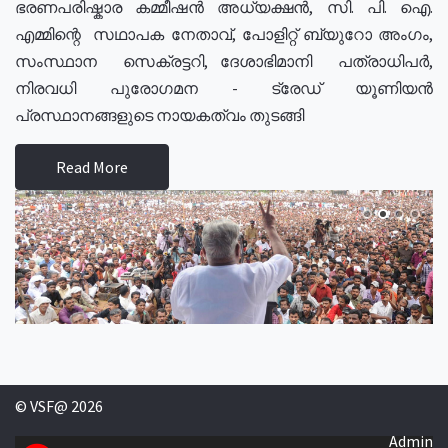
ഭരണപരിഷ്കാര കമ്മീഷൻ അധ്യക്ഷൻ, സി. പി. ഐ.
എമ്മിന്റെ സഥാപക നേതാവ്, പോളിറ്റ് ബ്യുറോ അംഗം,
സംസ്ഥാന സെക്രട്ടറി, ദേശാഭിമാനി പത്രാധിപർ,
നിരവധി പുരോഗമന - ട്രേഡ് യൂണിയൻ
പ്രസ്ഥാനങ്ങളുടെ നായകത്വം തുടങ്ങി
Read More
© VSF@ 2026
Admin