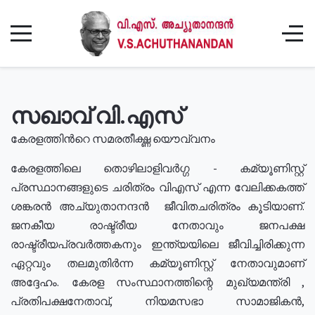
സഖാവ് വി.എസ്
കേരളത്തിൻറെ സമരതീക്ഷ്ണ യൌവ്വനം
കേരളത്തിലെ തൊഴിലാളിവർഗ്ഗ - കമ്യൂണിസ്റ്റ്
പ്രസ്ഥാനങ്ങളുടെ ചരിത്രം വിഎസ് എന്ന വേലിക്കകത്ത്
ശങ്കരൻ അച്യുതാനന്ദൻ ജീവിതചരിത്രം കൂടിയാണ്.
ജനകീയ രാഷ്ട്രീയ നേതാവും ജനപക്ഷ
രാഷ്ട്രീയപ്രവർത്തകനും ഇന്ത്യയിലെ ജീവിച്ചിരിക്കുന്ന
ഏറ്റവും തലമുതിർന്ന കമ്യൂണിസ്റ്റ് നേതാവുമാണ്
അദ്ദേഹം. കേരള സംസ്ഥാനത്തിന്റെ മുഖ്യമന്ത്രി ,
പ്രതിപക്ഷനേതാവ്, നിയമസഭാ സാമാജികൻ,