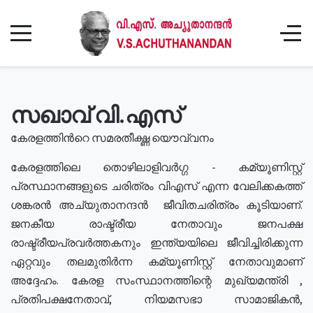
സഖാവ് വി.എസ്
കേരളത്തിൻറെ സമരതീക്ഷ്ണ യൌവ്വനം
കേരളത്തിലെ തൊഴിലാളിവർഗ്ഗ - കമ്യൂണിസ്റ്റ്
പ്രസ്ഥാനങ്ങളുടെ ചരിത്രം വിഎസ് എന്ന വേലിക്കകത്ത്
ശങ്കരൻ അച്യുതാനന്ദൻ ജീവിതചരിത്രം കൂടിയാണ്.
ജനകീയ രാഷ്ട്രീയ നേതാവും ജനപക്ഷ
രാഷ്ട്രീയപ്രവർത്തകനും ഇന്ത്യയിലെ ജീവിച്ചിരിക്കുന്ന
ഏറ്റവും തലമുതിർന്ന കമ്യൂണിസ്റ്റ് നേതാവുമാണ്
അദ്ദേഹം. കേരള സംസ്ഥാനത്തിന്റെ മുഖ്യമന്ത്രി ,
പ്രതിപക്ഷനേതാവ്, നിയമസഭാ സാമാജികൻ,