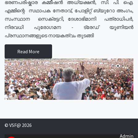
ഭരണപരിഷ്കാര കമ്മീഷൻ അധ്യക്ഷൻ, സി. പി. ഐ.
എമ്മിന്റെ സഥാപക നേതാവ്, പോളിറ്റ് ബ്യുറോ അംഗം,
സംസ്ഥാന സെക്രട്ടറി, ദേശാഭിമാനി പത്രാധിപർ,
നിരവധി പുരോഗമന - ട്രേഡ് യൂണിയൻ
പ്രസ്ഥാനങ്ങളുടെ നായകത്വം തുടങ്ങി
Read More
© VSF@ 2026
Admin