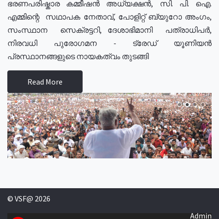
ഭരണപരിഷ്കാര കമ്മീഷൻ അധ്യക്ഷൻ, സി. പി. ഐ.
എമ്മിന്റെ സഥാപക നേതാവ്, പോളിറ്റ് ബ്യുറോ അംഗം,
സംസ്ഥാന സെക്രട്ടറി, ദേശാഭിമാനി പത്രാധിപർ,
നിരവധി പുരോഗമന - ട്രേഡ് യൂണിയൻ
പ്രസ്ഥാനങ്ങളുടെ നായകത്വം തുടങ്ങി
Read More
© VSF@ 2026
Admin