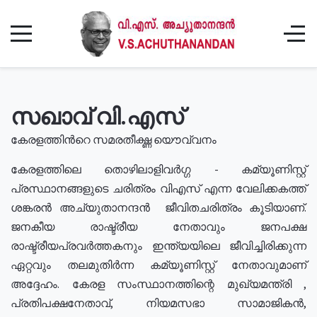
സഖാവ് വി.എസ്
കേരളത്തിൻറെ സമരതീക്ഷ്ണ യൌവ്വനം
കേരളത്തിലെ തൊഴിലാളിവർഗ്ഗ - കമ്യൂണിസ്റ്റ്
പ്രസ്ഥാനങ്ങളുടെ ചരിത്രം വിഎസ് എന്ന വേലിക്കകത്ത്
ശങ്കരൻ അച്യുതാനന്ദൻ ജീവിതചരിത്രം കൂടിയാണ്.
ജനകീയ രാഷ്ട്രീയ നേതാവും ജനപക്ഷ
രാഷ്ട്രീയപ്രവർത്തകനും ഇന്ത്യയിലെ ജീവിച്ചിരിക്കുന്ന
ഏറ്റവും തലമുതിർന്ന കമ്യൂണിസ്റ്റ് നേതാവുമാണ്
അദ്ദേഹം. കേരള സംസ്ഥാനത്തിന്റെ മുഖ്യമന്ത്രി ,
പ്രതിപക്ഷനേതാവ്, നിയമസഭാ സാമാജികൻ,