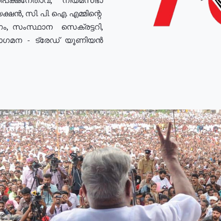
ഷൻ, സി. പി. ഐ. എമ്മിന്റെ
ം, സംസ്ഥാന സെക്രട്ടറി,
രോഗമന - ട്രേഡ് യൂണിയൻ