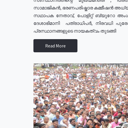
സാമാജികൻ, ഭരണപരിഷ്കാര കമ്മീഷൻ അധ്യക്
സഥാപക നേതാവ്, പോളിറ്റ് ബ്യുറോ അംഗ
ദേശാഭിമാനി പത്രാധിപർ, നിരവധി പു
പ്രസ്ഥാനങ്ങളുടെ നായകത്വം തുടങ്ങി
Read More