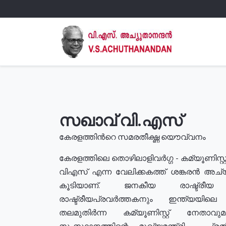
സഖാവ് വി.എസ്
കേരളത്തിൻറെ സമരതീക്ഷ്ണ യൌവ്വനം
കേരളത്തിലെ തൊഴിലാളിവർഗ്ഗ - കമ്യൂണിസ്റ്റ
വിഎസ് എന്ന വേലിക്കകത്ത് ശങ്കരൻ അച്
കൂടിയാണ്. ജനകീയ രാഷ്ട്രീ
രാഷ്ട്രീയപ്രവർത്തകനും ഇന്ത്യയിലെ ജീ
തലമുതിർന്ന കമ്യൂണിസ്റ്റ് നേതാവ
സംസ്ഥാനത്തിന്റെ മുഖ്യമന്ത്രി , പ്