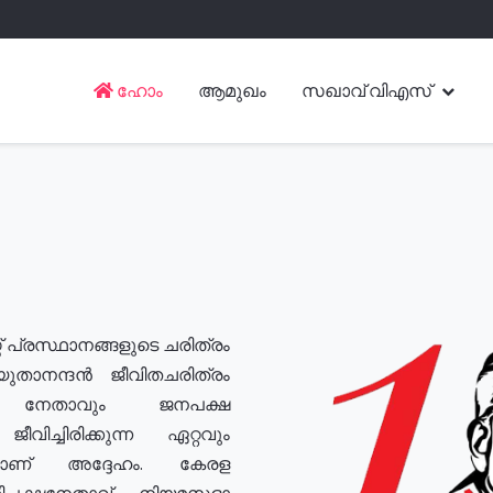
ഹോം
ആമുഖം
സഖാവ് വിഎസ്
് പ്രസ്ഥാനങ്ങളുടെ ചരിത്രം
യുതാനന്ദൻ ജീവിതചരിത്രം
യ നേതാവും ജനപക്ഷ
വിച്ചിരിക്കുന്ന ഏറ്റവും
ുമാണ് അദ്ദേഹം. കേരള
രതിപക്ഷനേതാവ്, നിയമസഭാ