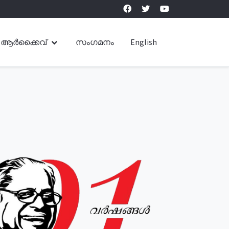
ആർക്കൈവ്
സംഗമനം
English