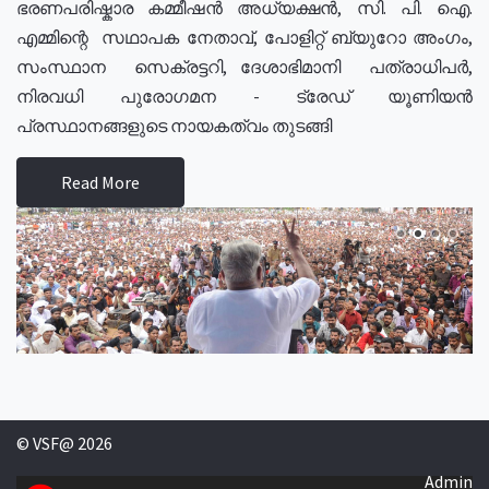
ഭരണപരിഷ്കാര കമ്മീഷൻ അധ്യക്ഷൻ, സി. പി. ഐ.
എമ്മിന്റെ സഥാപക നേതാവ്, പോളിറ്റ് ബ്യുറോ അംഗം,
സംസ്ഥാന സെക്രട്ടറി, ദേശാഭിമാനി പത്രാധിപർ,
നിരവധി പുരോഗമന - ട്രേഡ് യൂണിയൻ
പ്രസ്ഥാനങ്ങളുടെ നായകത്വം തുടങ്ങി
Read More
© VSF@ 2026
Admin