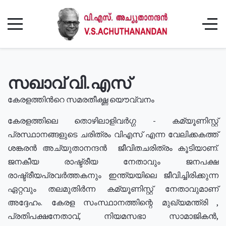
സഖാവ് വി.എസ്
കേരളത്തിൻറെ സമരതീക്ഷ്ണ യൌവ്വനം
കേരളത്തിലെ തൊഴിലാളിവർഗ്ഗ - കമ്യൂണിസ്റ്റ്
പ്രസ്ഥാനങ്ങളുടെ ചരിത്രം വിഎസ് എന്ന വേലിക്കകത്ത്
ശങ്കരൻ അച്യുതാനന്ദൻ ജീവിതചരിത്രം കൂടിയാണ്.
ജനകീയ രാഷ്ട്രീയ നേതാവും ജനപക്ഷ
രാഷ്ട്രീയപ്രവർത്തകനും ഇന്ത്യയിലെ ജീവിച്ചിരിക്കുന്ന
ഏറ്റവും തലമുതിർന്ന കമ്യൂണിസ്റ്റ് നേതാവുമാണ്
അദ്ദേഹം. കേരള സംസ്ഥാനത്തിന്റെ മുഖ്യമന്ത്രി ,
പ്രതിപക്ഷനേതാവ്, നിയമസഭാ സാമാജികൻ,