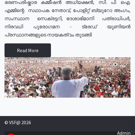
ഭരണപരിഷ്കാര കമ്മീഷൻ അധ്യക്ഷൻ, സി. പി. ഐ.
എമ്മിന്റെ സഥാപക നേതാവ്, പോളിറ്റ് ബ്യുറോ അംഗം,
സംസ്ഥാന സെക്രട്ടറി, ദേശാഭിമാനി പത്രാധിപർ,
നിരവധി പുരോഗമന - ട്രേഡ് യൂണിയൻ
പ്രസ്ഥാനങ്ങളുടെ നായകത്വം തുടങ്ങി
Read More
© VSF@ 2026
Admin