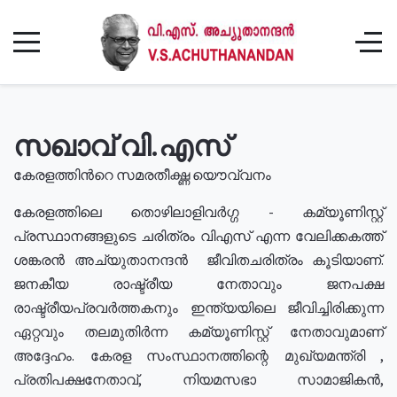
സഖാവ് വി.എസ്
കേരളത്തിൻറെ സമരതീക്ഷ്ണ യൌവ്വനം
കേരളത്തിലെ തൊഴിലാളിവർഗ്ഗ - കമ്യൂണിസ്റ്റ്
പ്രസ്ഥാനങ്ങളുടെ ചരിത്രം വിഎസ് എന്ന വേലിക്കകത്ത്
ശങ്കരൻ അച്യുതാനന്ദൻ ജീവിതചരിത്രം കൂടിയാണ്.
ജനകീയ രാഷ്ട്രീയ നേതാവും ജനപക്ഷ
രാഷ്ട്രീയപ്രവർത്തകനും ഇന്ത്യയിലെ ജീവിച്ചിരിക്കുന്ന
ഏറ്റവും തലമുതിർന്ന കമ്യൂണിസ്റ്റ് നേതാവുമാണ്
അദ്ദേഹം. കേരള സംസ്ഥാനത്തിന്റെ മുഖ്യമന്ത്രി ,
പ്രതിപക്ഷനേതാവ്, നിയമസഭാ സാമാജികൻ,