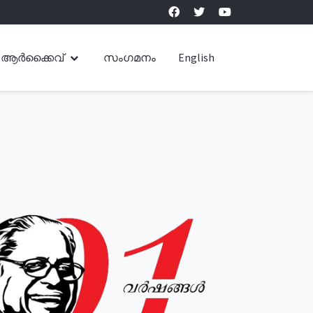
ആർക്കൈവ്
സംഗമനം
English