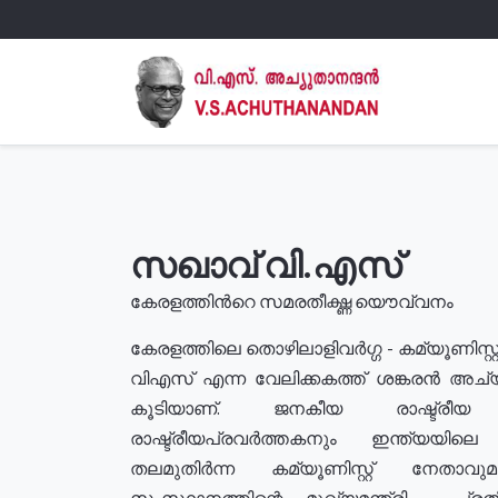
സഖാവ് വി.എസ്
കേരളത്തിൻറെ സമരതീക്ഷ്ണ യൌവ്വനം
കേരളത്തിലെ തൊഴിലാളിവർഗ്ഗ - കമ്യൂണിസ്റ്റ
വിഎസ് എന്ന വേലിക്കകത്ത് ശങ്കരൻ അച്
കൂടിയാണ്. ജനകീയ രാഷ്ട്രീ
രാഷ്ട്രീയപ്രവർത്തകനും ഇന്ത്യയിലെ ജീ
തലമുതിർന്ന കമ്യൂണിസ്റ്റ് നേതാവ
സംസ്ഥാനത്തിന്റെ മുഖ്യമന്ത്രി , പ്