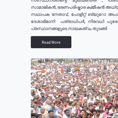
സാമാജികൻ, ഭരണപരിഷ്കാര കമ്മീഷൻ അധ്യക്
സഥാപക നേതാവ്, പോളിറ്റ് ബ്യുറോ അംഗ
ദേശാഭിമാനി പത്രാധിപർ, നിരവധി പു
പ്രസ്ഥാനങ്ങളുടെ നായകത്വം തുടങ്ങി
Read More