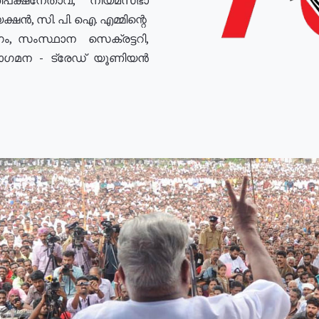
ഷൻ, സി. പി. ഐ. എമ്മിന്റെ
ം, സംസ്ഥാന സെക്രട്ടറി,
രോഗമന - ട്രേഡ് യൂണിയൻ