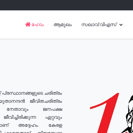
ഹോം
ആമുഖം
സഖാവ് വിഎസ്
് പ്രസ്ഥാനങ്ങളുടെ ചരിത്രം
യുതാനന്ദൻ ജീവിതചരിത്രം
യ നേതാവും ജനപക്ഷ
വിച്ചിരിക്കുന്ന ഏറ്റവും
ുമാണ് അദ്ദേഹം. കേരള
രതിപക്ഷനേതാവ്, നിയമസഭാ